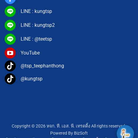
LINE : kungtsp
LINE : kungtsp2
LINE : @teetsp
YouTube
@tsp_teephanthong
@kungtsp
Copyright © 2026 หจก. ที. เอส. พี. เทรดดิ้ง All rights reserved.
Powered By
BizSoft