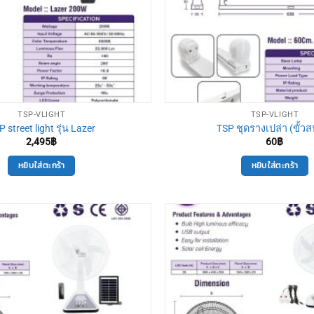
TSP-VLIGHT
TSP-VLIGHT
 street light รุ่น Lazer
TSP ชุดรางเปล่า (ขั้วส
2,495
฿
60
฿
หยิบใส่ตะกร้า
หยิบใส่ตะกร้า