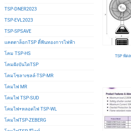
TSP-DNER2023
TSP-EVL2023
TSP-SPSAVE
แคตตาล็อกTSP ตี๋ฟันทองการไฟฟ้า
โคม TSP-HS
TSP พัดล
โคมฝังบันไดTSP
โคมโซลาเซลล์-TSP-MR
โคมไฟ MR
โคมไฟ TSP-SUD
โคมไฟ+หลอดไฟ TSP-WL
โคมไฟTSP-ZEBERG