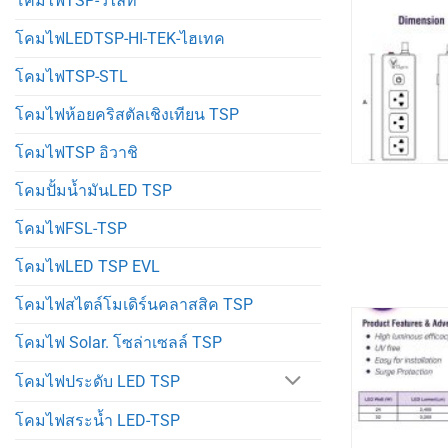
โคมไฟTSP-วีไลท์
โคมไฟLEDTSP-HI-TEK-ไฮเทค
โคมไฟTSP-STL
โคมไฟห้อยคริสตัลเชิงเทียน TSP
โคมไฟTSP อิวาชิ
โคมปั้มน้ำมันLED TSP
โคมไฟFSL-TSP
โคมไฟLED TSP EVL
โคมไฟสไตล์โมเดิร์นคลาสสิค TSP
โคมไฟ Solar. โซล่าเซลล์ TSP
โคมไฟประดับ LED TSP
โคมไฟสระน้ำ LED-TSP