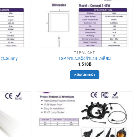
TSP-VLIGHT
 รุ่นSunny
TSP พาแนลฝังฝ้าแบบเหลี่ยม
1,518
฿
หยิบใส่ตะกร้า