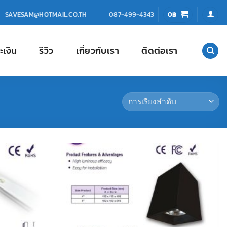
0
฿
SAVESAM@HOTMAIL.CO.TH
087-499-4343
ะเงิน
รีวิว
เกี่ยวกับเรา
ติดต่อเรา