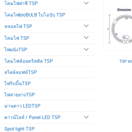
โคมไฟฝาชี TSP
โคมไฟbioBULB ไบโอบับ TSP
หลอดไฟ TSP
โคมไฟ TSP
ไฟผนังTSP
โคมไฟห้อยคริสตัล TSP
TSP หล
สไตล์ลอฟท์TSP
ไฟริบบิ้นTSP
ไฟสายยางTSP
ม่านดาว LEDTSP
ดาวน์ไลท์ / Panel LED TSP
Spot light TSP