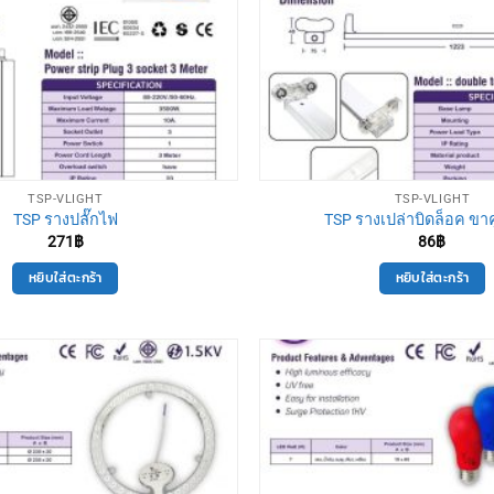
TSP-VLIGHT
TSP-VLIGHT
TSP รางปลั๊กไฟ
TSP รางเปล่าบิดล็อค ขาคู่
271
฿
86
฿
หยิบใส่ตะกร้า
หยิบใส่ตะกร้า