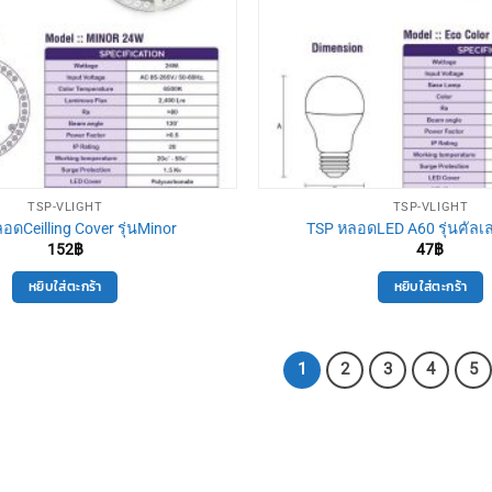
TSP-VLIGHT
TSP-VLIGHT
อดCeilling Cover รุ่นMinor
TSP หลอดLED A60 รุ่นคัลเลอ
152
฿
47
฿
หยิบใส่ตะกร้า
หยิบใส่ตะกร้า
1
2
3
4
5