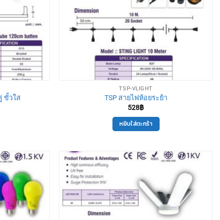
TSP-VLIGHT
 ขั้วใส
TSP สายไฟห้อยระย้า
528
฿
หยิบใส่ตะกร้า