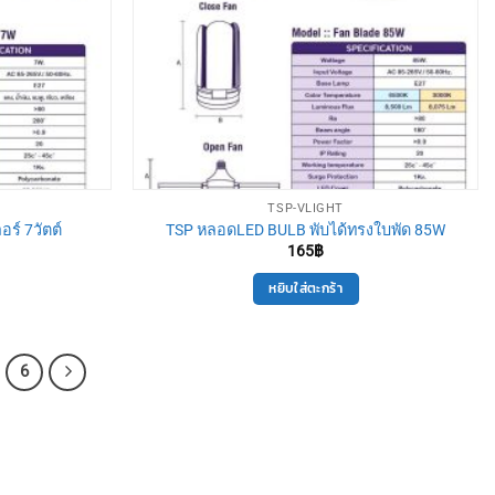
TSP-VLIGHT
ร์ 7วัตต์
TSP หลอดLED BULB พับได้ทรงใบพัด 85W
165
฿
หยิบใส่ตะกร้า
6