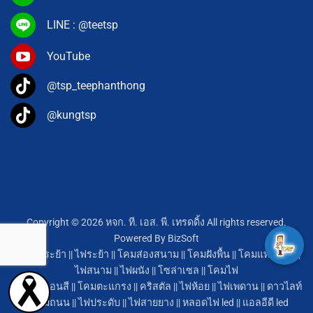
LINE : @teetsp
YouTube
@tsp_teephanthong
@kungtsp
Copyright © 2026 หจก. ที. เอส. พี. เทรดดิ้ง All rights reserved.
Powered By
BizSoft
โคมไฟระย้า
||
ไฟระย้า
||
โคมส่องสนาม
||
โคมฝังพื้น
||
โคมแทคไลท์
||
ไฟสนาม
||
ไฟผนัง
||
โซล่าเซล
||
โคมไฟ
หลอดนีออนสี
||
โคมตะแกรง
||
คริสตัล
||
ไฟห้อย
||
ไฟเพดาน
||
ดาวไลท์
||
โคมถนน
||
ไฟประดับ
||
ไฟสายยาง
||
หลอดไฟ led
||
แอลอีดี led