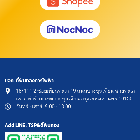
บจก. ตี๋ฟันทองการไฟฟ้า
18/111-2 ซอยเทียนทะเล 19 ถนนบางขุนเทียน-ชายทะเล
แขวงท่าข้าม เขตบางขุนเทียน กรุงเทพมหานคร 10150
จันทร์ - เสาร์ 9.00 - 18.00
Add LINE : TSP&ตี๋ฟันทอง