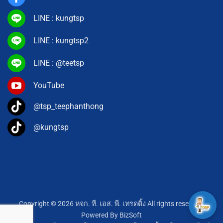
LINE : kungtsp
LINE : kungtsp2
LINE : @teetsp
YouTube
@tsp_teephanthong
@kungtsp
Copyright © 2026 หจก. ที. เอส. พี. เทรดดิ้ง All rights reserved.
Powered By
BizSoft