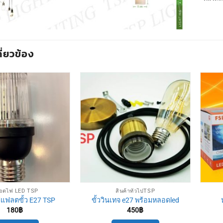
กี่ยวข้อง
อดไฟ LED TSP
สินค้าทั่วไปTSP
แฟลตขั้ว E27 TSP
ขั้ววินเทจ e27 พร้อมหลอดled
180
฿
450
฿