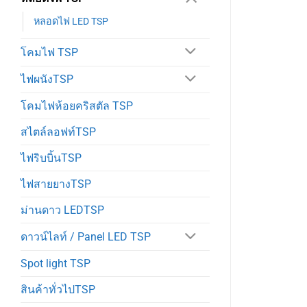
หลอดไฟ LED TSP
โคมไฟ TSP
ไฟผนังTSP
โคมไฟห้อยคริสตัล TSP
สไตล์ลอฟท์TSP
ไฟริบบิ้นTSP
ไฟสายยางTSP
ม่านดาว LEDTSP
ดาวน์ไลท์ / Panel LED TSP
Spot light TSP
สินค้าทั่วไปTSP