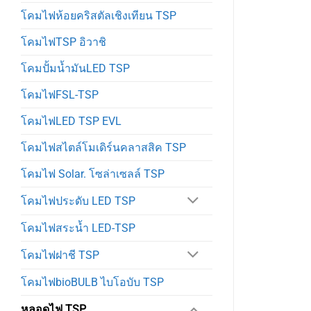
โคมไฟห้อยคริสตัลเชิงเทียน TSP
โคมไฟTSP อิวาชิ
โคมปั้มน้ำมันLED TSP
โคมไฟFSL-TSP
โคมไฟLED TSP EVL
โคมไฟสไตล์โมเดิร์นคลาสสิค TSP
โคมไฟ Solar. โซล่าเซลล์ TSP
โคมไฟประดับ LED TSP
โคมไฟสระน้ำ LED-TSP
โคมไฟฝาชี TSP
โคมไฟbioBULB ไบโอบับ TSP
หลอดไฟ TSP