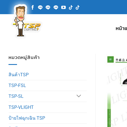
ข้าม
ไป
ยัง
เนื้อหา
หน้า
หมวดหมู่สินค้า
สินค้าTSP
TSP-FSL
TSP-SL
TSP-VLIGHT
ป้ายไฟฉุกเฉิน TSP