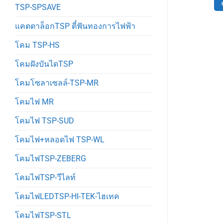
TSP-SPSAVE
หยิบใส่ตะกร้า
แคตตาล็อกTSP ตี๋ฟันทองการไฟฟ้า
โคม TSP-HS
โคมฝังบันไดTSP
โคมโซลาเซลล์-TSP-MR
โคมไฟ MR
โคมไฟ TSP-SUD
โคมไฟ+หลอดไฟ TSP-WL
โคมไฟTSP-ZEBERG
โคมไฟTSP-วีไลท์
โคมไฟLEDTSP-HI-TEK-ไฮเทค
โคมไฟTSP-STL