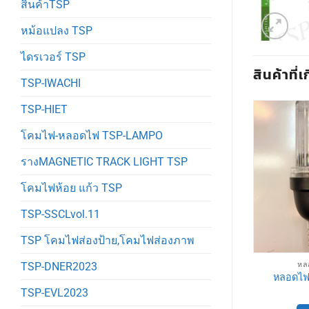
สินค้าTSP
หม้อแปลง TSP
ไดรเวอร์ TSP
สินค้าที่เ
TSP-IWACHI
TSP-HIET
โคมไฟ-หลอดไฟ TSP-LAMPO
รางMAGNETIC TRACK LIGHT TSP
โคมไฟห้อย แก้ว TSP
TSP-SSCLvol.11
TSP โคมไฟส่องป้าย,โคมไฟส่องภาพ
GHT TSP
หลอดไฟ LED TSP
หล
TSP-DNER2023
หลอดไฟวินเทจLEDดรีมเมอร์
ลม G-95 TSP
หลอดไฟ
TSP
TSP-EVL2023
150
฿
พิ่ม