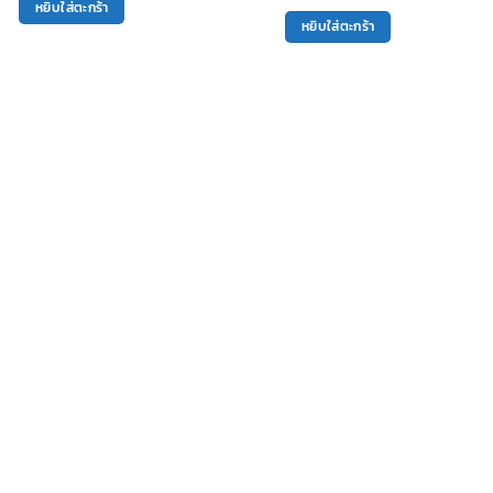
price
price
หยิบใส่ตะกร้า
was:
is:
หยิบใส่ตะกร้า
4,400฿.
2,200฿.