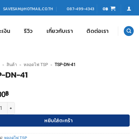
0
฿
SAVESAM@HOTMAIL.CO.TH
087-499-4343
ะเงิน
รีวิว
เกี่ยวกับเรา
ติดต่อเรา
»
สินค้า
»
หลอดไฟ TSP
»
TSP-DN-41
P-DN-41
00
฿
TSP-DN-41 ชิ้น
หยิบใส่ตะกร้า
ู่:
หลอดไฟ TSP