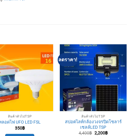
ลดราคา!
สินค้าทั่วไปTSP
สินค้าทั่วไปTSP
สปอตไลท์กล้องวงจรปิดโซลาร์
หลอดไฟ UFO LED FSL
เซลล์LED TSP
350
฿
Original
Current
4,400
฿
2,200
฿