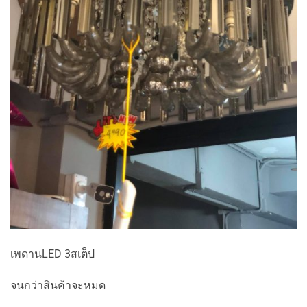
เพดานLED 3สเต็ป
จนกว่าสินค้าจะหมด