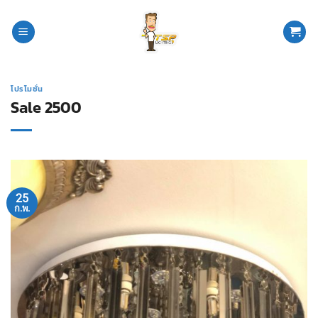
ข้าม
ไป
ยัง
เนื้อหา
โปรโมชั่น
Sale 2500
25
ก.พ.