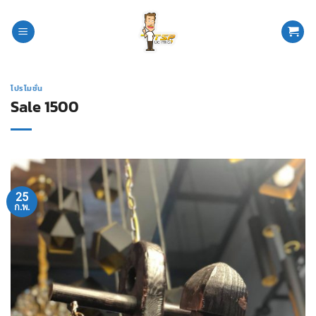
ข้าม
ไป
ยัง
เนื้อหา
โปรโมชั่น
Sale 1500
25
ก.พ.