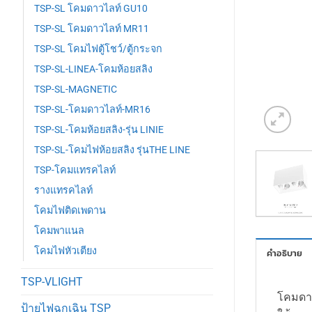
TSP-SL โคมดาวไลท์ GU10
TSP-SL โคมดาวไลท์ MR11
TSP-SL โคมไฟตู้โชว์/ตู้กระจก
TSP-SL-LINEA-โคมห้อยสลิง
TSP-SL-MAGNETIC
TSP-SL-โคมดาวไลท์-MR16
TSP-SL-โคมห้อยสลิง-รุ่น LINIE
TSP-SL-โคมไฟห้อยสลิง รุ่นTHE LINE
TSP-โคมแทรคไลท์
รางแทรคไลท์
โคมไฟติดเพดาน
โคมพาแนล
โคมไฟหัวเตียง
คำอธิบาย
TSP-VLIGHT
โคมดาว
ป้ายไฟฉุกเฉิน TSP