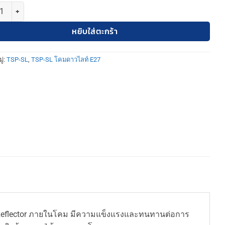
TSP-SL-TW-552-2 โคมดาวไลท์ 2ช่อง เหลี่ยม ติดลอย ขาว E27 ชิ้น
หยิบใส่ตะกร้า
ู่:
TSP-SL
,
TSP-SL โคมดาวไลท์ E27
ม Reflector ภายในโคม มีความแข็งแรงและทนทานต่อการ