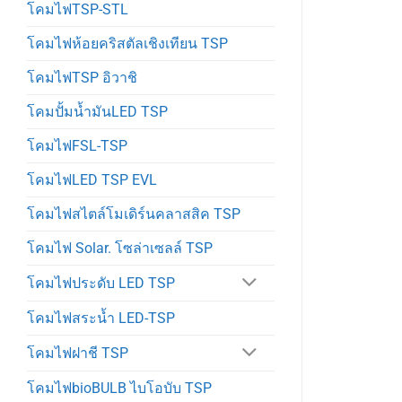
โคมไฟTSP-STL
โคมไฟห้อยคริสตัลเชิงเทียน TSP
โคมไฟTSP อิวาชิ
โคมปั้มน้ำมันLED TSP
โคมไฟFSL-TSP
โคมไฟLED TSP EVL
โคมไฟสไตล์โมเดิร์นคลาสสิค TSP
โคมไฟ Solar. โซล่าเซลล์ TSP
โคมไฟประดับ LED TSP
โคมไฟสระน้ำ LED-TSP
โคมไฟฝาชี TSP
โคมไฟbioBULB ไบโอบับ TSP