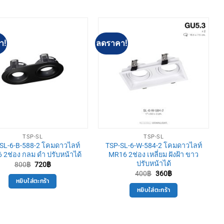
า!
ลดราคา!
TSP-SL
TSP-SL
SL-6-B-588-2 โคมดาวไลท์
TSP-SL-6-W-584-2 โคมดาวไลท์
 2ช่อง กลม ดำ ปรับหน้าได้
MR16 2ช่อง เหลี่ยม ฝังฝ้า ขาว
ปรับหน้าได้
Original
Current
800
฿
720
฿
price
price
Original
Current
400
฿
360
฿
was:
is:
price
price
หยิบใส่ตะกร้า
800฿.
720฿.
was:
is:
หยิบใส่ตะกร้า
400฿.
360฿.