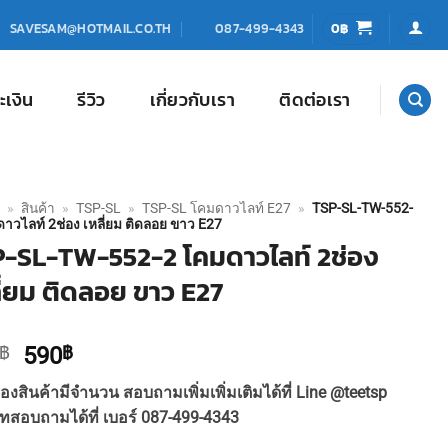
0
฿
SAVESAM@HOTMAIL.CO.TH
087-499-4343
ะเงิน
รีวิว
เกี่ยวกับเรา
ติดต่อเรา
»
สินค้า
»
TSP-SL
»
TSP-SL โคมดาวไลท์ E27
»
TSP-SL-TW-552-
าวไลท์ 2ช่อง เหลี่ยม ติดลอย ขาว E27
-SL-TW-552-2 โคมดาวไลท์ 2ช่อง
ี่ยม ติดลอย ขาว E27
Original
Current
฿
590
฿
price
price
องสินค้ามีจำนวน สอบถามเพิ่มเพิ่มเติมได้ที่ Line @teetsp
was:
is:
ทสอบถามได้ที่ เบอร์ 087-499-4343
650฿.
590฿.