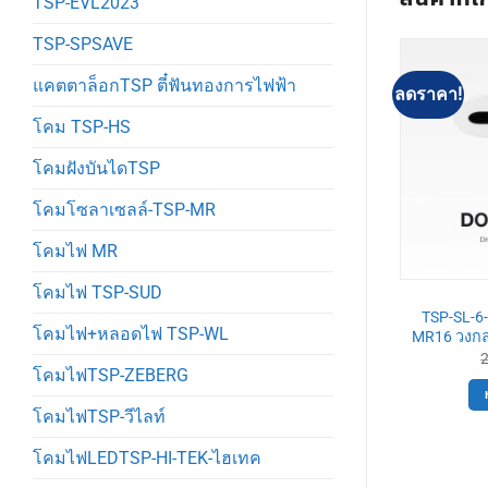
TSP-EVL2023
TSP-SPSAVE
แคตตาล็อกTSP ตี๋ฟันทองการไฟฟ้า
ลดราคา!
ลดราคา!
โคม TSP-HS
โคมฝังบันไดTSP
โคมโซลาเซลล์-TSP-MR
โคมไฟ MR
โคมไฟ TSP-SUD
-SL
TSP-SL
-1 โคมดาวไลท์
TSP-SL-6-W-584-3 โคมดาวไลท์
TSP-SL-6
โคมไฟ+หลอดไฟ TSP-WL
ปรับหน้าได้
MR16 3ช่อง เหลี่ยม ฝังฝ้า ขาว
MR16 วงกลม
ปรับหน้าได้
Original
Current
355
฿
price
price
โคมไฟTSP-ZEBERG
Original
Current
580
฿
530
฿
was:
is:
price
price
ตะกร้า
390฿.
355฿.
was:
is:
หยิบใส่ตะกร้า
โคมไฟTSP-วีไลท์
580฿.
530฿.
โคมไฟLEDTSP-HI-TEK-ไฮเทค