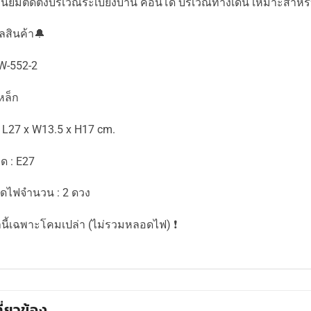
 นิยมติดตั้งบริเวณระเบียงบ้าน คอนโด บริเวณทางเดิน เหมาะสำหร
ูลสินค้า🔔
W-552-2
เหล็ก
 L27 x W13.5 x H17 cm.
ด : E27
ดไฟจำนวน : 2 ดวง
คานี้เฉพาะโคมเปล่า (ไม่รวมหลอดไฟ) ❗️
กี่ยวข้อง