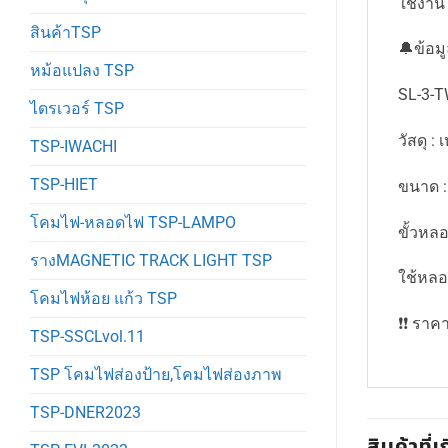
ใช้งาน
สินค้าTSP
🔔ข้อม
หม้อแปลง TSP
SL-3-T
ไดรเวอร์ TSP
วัสดุ : 
TSP-IWACHI
TSP-HIET
ขนาด :
โคมไฟ-หลอดไฟ TSP-LAMPO
ขั้วหลอ
รางMAGNETIC TRACK LIGHT TSP
ใช้หลอ
โคมไฟห้อย แก้ว TSP
❗️❗️ รา
TSP-SSCLvol.11
TSP โคมไฟส่องป้าย,โคมไฟส่องภาพ
TSP-DNER2023
สินค้าที่เ