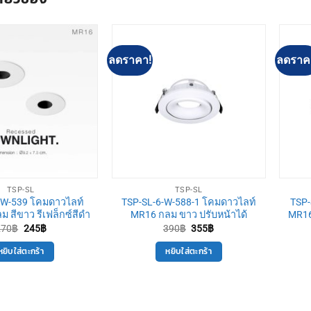
ลดราคา!
ลดราค
TSP-SL
TSP-SL
-W-539 โคมดาวไลท์
TSP-SL-6-W-588-1 โคมดาวไลท์
TSP-
 สีขาว รีเฟล็กซ์สีดำ
MR16 กลม ขาว ปรับหน้าได้
MR16
Original
Current
Original
Current
270
฿
245
฿
390
฿
355
฿
price
price
price
price
was:
is:
was:
is:
หยิบใส่ตะกร้า
หยิบใส่ตะกร้า
270฿.
245฿.
390฿.
355฿.