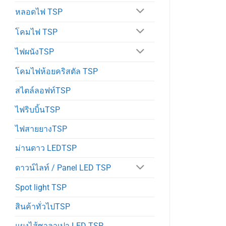
หลอดไฟ TSP
โคมไฟ TSP
ไฟผนังTSP
โคมไฟห้อยคริสตัล TSP
สไตล์ลอฟท์TSP
ไฟริบบิ้นTSP
ไฟสายยางTSP
ม่านดาว LEDTSP
ดาวน์ไลท์ / Panel LED TSP
Spot light TSP
สินค้าทั่วไปTSP
แผงไส้ซาลาเปา LED TSP