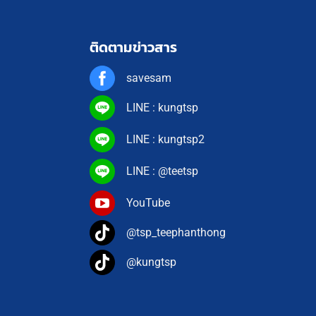
ติดตามข่าวสาร
savesam
LINE : kungtsp
LINE : kungtsp2
LINE : @teetsp
YouTube
@tsp_teephanthong
@kungtsp