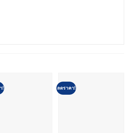
า!
ลดราคา!
ล