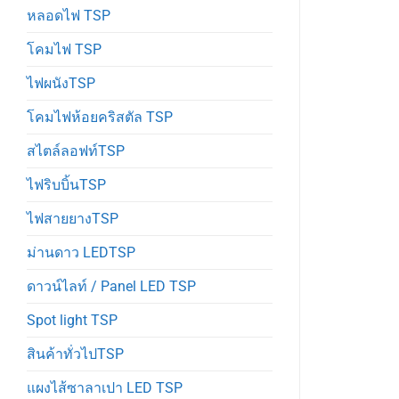
หลอดไฟ TSP
โคมไฟ TSP
ไฟผนังTSP
โคมไฟห้อยคริสตัล TSP
สไตล์ลอฟท์TSP
ไฟริบบิ้นTSP
ไฟสายยางTSP
ม่านดาว LEDTSP
ดาวน์ไลท์ / Panel LED TSP
Spot light TSP
สินค้าทั่วไปTSP
แผงไส้ซาลาเปา LED TSP