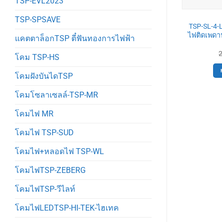
TSP-EVL2023
TSP-SPSAVE
TSP-SL-4
ไฟติดเพดา
แคตตาล็อกTSP ตี๋ฟันทองการไฟฟ้า
โคม TSP-HS
โคมฝังบันไดTSP
โคมโซลาเซลล์-TSP-MR
โคมไฟ MR
โคมไฟ TSP-SUD
โคมไฟ+หลอดไฟ TSP-WL
โคมไฟTSP-ZEBERG
โคมไฟTSP-วีไลท์
โคมไฟLEDTSP-HI-TEK-ไฮเทค