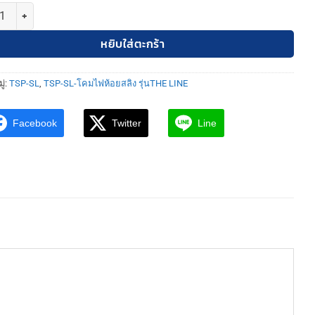
TSP-SL-KIT-RECESSED อุปกรณ์ติดตั้งรางไฟ LED แบบฝัง/ระแนง ชิ้น
หยิบใส่ตะกร้า
ู่:
TSP-SL
,
TSP-SL-โคมไฟห้อยสลิง รุ่นTHE LINE
Facebook
Twitter
Line