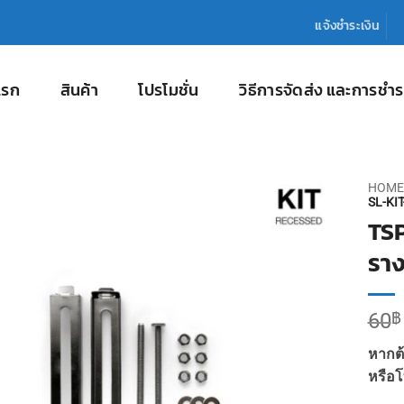
แจ้งชำระเงิน
แรก
สินค้า
โปรโมชั่น
วิธีการจัดส่ง และการชำร
HOME
SL-KIT
TSP
ราง
60
฿
หากต้
หรือโ