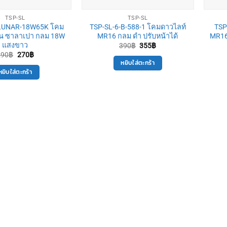
TSP-SL
TSP-SL
-LUNAR-18W65K โคม
TSP-SL-6-B-588-1 โคมดาวไลท์
TSP
น ซาลาเปา กลม 18W
MR16 กลม ดำ ปรับหน้าได้
MR16 
แสงขาว
Original
Current
390
฿
355
฿
price
price
Original
Current
290
฿
270
฿
was:
is:
price
price
หยิบใส่ตะกร้า
390฿.
355฿.
was:
is:
หยิบใส่ตะกร้า
290฿.
270฿.