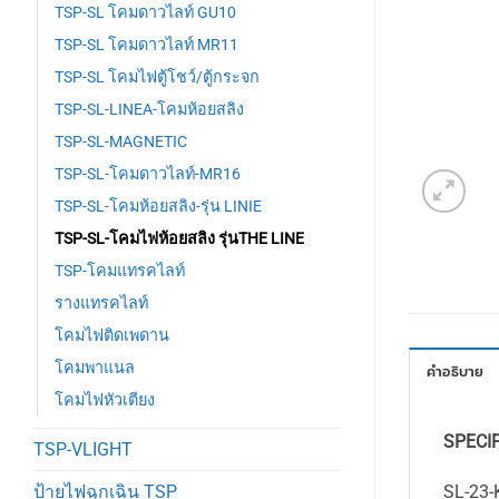
TSP-SL โคมดาวไลท์ GU10
TSP-SL โคมดาวไลท์ MR11
TSP-SL โคมไฟตู้โชว์/ตู้กระจก
TSP-SL-LINEA-โคมห้อยสลิง
TSP-SL-MAGNETIC
TSP-SL-โคมดาวไลท์-MR16
TSP-SL-โคมห้อยสลิง-รุ่น LINIE
TSP-SL-โคมไฟห้อยสลิง รุ่นTHE LINE
TSP-โคมแทรคไลท์
รางแทรคไลท์
โคมไฟติดเพดาน
โคมพาแนล
คำอธิบาย
โคมไฟหัวเตียง
SPECI
TSP-VLIGHT
ป้ายไฟฉุกเฉิน TSP
SL-23-