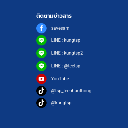
ติดตามข่าวสาร
savesam
LINE : kungtsp
LINE : kungtsp2
LINE : @teetsp
YouTube
@tsp_teephanthong
@kungtsp