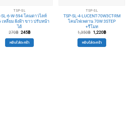
TSP-SL
TSP-SL
-SL-6-W-594 โคมดาวไลท์
TSP-SL-4-LUCENT-70W3CT-RM
เหลี่ยม ฝังฝ้า ขาว ปรับหน้า
โคมไฟเพดาน 70W 3STEP
ได้
+รีโมท
Original
Current
Original
Current
270
฿
245
฿
1,350
฿
1,220
฿
price
price
price
price
was:
is:
was:
is:
หยิบใส่ตะกร้า
หยิบใส่ตะกร้า
270฿.
245฿.
1,350฿.
1,220฿.