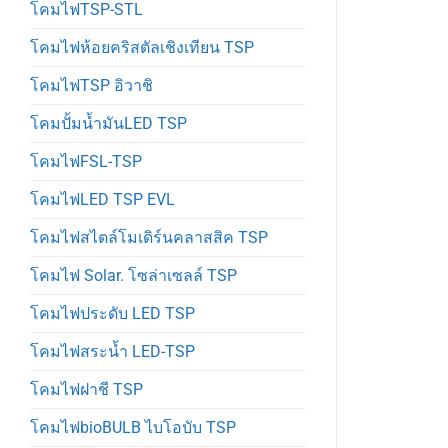
โคมไฟTSP-STL
โคมไฟห้อยคริสตัลเชิงเทียน TSP
โคมไฟTSP อิวาชิ
โคมปั้มน้ำมันLED TSP
โคมไฟFSL-TSP
โคมไฟLED TSP EVL
โคมไฟสไตล์โมเดิร์นคลาสสิค TSP
โคมไฟ Solar. โซล่าเซลล์ TSP
โคมไฟประดับ LED TSP
โคมไฟสระน้ำ LED-TSP
โคมไฟฝาชี TSP
โคมไฟbioBULB ไบโอบับ TSP