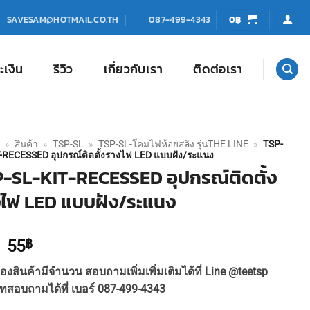
0
฿
SAVESAM@HOTMAIL.CO.TH
087-499-4343
ะเงิน
รีวิว
เกี่ยวกับเรา
ติดต่อเรา
»
สินค้า
»
TSP-SL
»
TSP-SL-โคมไฟห้อยสลิง รุ่นTHE LINE
»
TSP-
-RECESSED อุปกรณ์ติดตั้งรางไฟ LED แบบฝัง/ระแนง
-SL-KIT-RECESSED อุปกรณ์ติดตั้ง
ไฟ LED แบบฝัง/ระแนง
Original
Current
55
฿
price
price
องสินค้ามีจำนวน สอบถามเพิ่มเพิ่มเติมได้ที่ Line @teetsp
was:
is:
ทสอบถามได้ที่ เบอร์ 087-499-4343
60฿.
55฿.