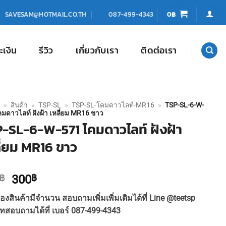
0
฿
SAVESAM@HOTMAIL.CO.TH
087-499-4343
ะเงิน
รีวิว
เกี่ยวกับเรา
ติดต่อเรา
»
สินค้า
»
TSP-SL
»
TSP-SL-โคมดาวไลท์-MR16
»
TSP-SL-6-W-
มดาวไลท์ ฝังฝ้า เหลี่ยม MR16 ขาว
-SL-6-W-571 โคมดาวไลท์ ฝังฝ้า
ี่ยม MR16 ขาว
Original
Current
฿
300
฿
price
price
องสินค้ามีจำนวน สอบถามเพิ่มเพิ่มเติมได้ที่ Line @teetsp
was:
is:
ทสอบถามได้ที่ เบอร์ 087-499-4343
330฿.
300฿.