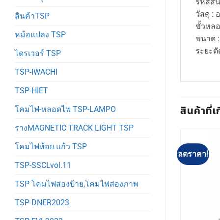
รหัสสิน
วัสดุ : 
สินค้าTSP
ขั้วหล
หม้อแปลง TSP
ขนาด :
ระยะตั
ไดรเวอร์ TSP
TSP-IWACHI
TSP-HIET
สินค้าที่เ
โคมไฟ-หลอดไฟ TSP-LAMPO
รางMAGNETIC TRACK LIGHT TSP
โคมไฟห้อย แก้ว TSP
ลดราคา!
ลดราคา!
TSP-SSCLvol.11
TSP โคมไฟส่องป้าย,โคมไฟส่องภาพ
TSP-DNER2023