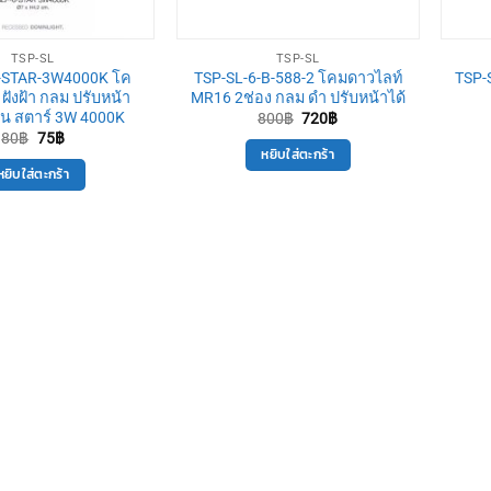
TSP-SL
TSP-SL
-STAR-3W4000K โค
TSP-SL-6-B-588-2 โคมดาวไลท์
TSP-
ฝังฝ้า กลม ปรับหน้า
MR16 2ช่อง กลม ดำ ปรับหน้าได้
รุ่น สตาร์ 3W 4000K
Original
Current
800
฿
720
฿
price
price
Original
Current
80
฿
75
฿
was:
is:
price
price
หยิบใส่ตะกร้า
800฿.
720฿.
was:
is:
หยิบใส่ตะกร้า
80฿.
75฿.