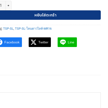
TSP-SL-6-W-571 โคมดาวไลท์ ฝังฝ้า เหลี่ยม MR16 ขาว ชิ้น
หยิบใส่ตะกร้า
ู่:
TSP-SL
,
TSP-SL-โคมดาวไลท์-MR16
Facebook
Twitter
Line