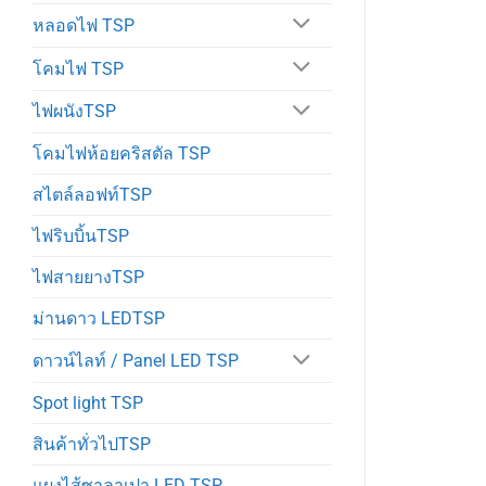
หลอดไฟ TSP
โคมไฟ TSP
ไฟผนังTSP
โคมไฟห้อยคริสตัล TSP
สไตล์ลอฟท์TSP
ไฟริบบิ้นTSP
ไฟสายยางTSP
ม่านดาว LEDTSP
ดาวน์ไลท์ / Panel LED TSP
Spot light TSP
สินค้าทั่วไปTSP
แผงไส้ซาลาเปา LED TSP