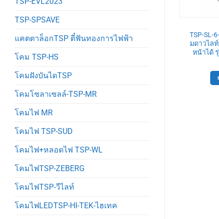
TSP-EVL2023
TSP-SPSAVE
-SL
TSP-SL
R-18W65K โคม
TSP-SL-6-W-584-3 โคมดาวไลท์
TSP-SL-6
แคตตาล็อกTSP ตี๋ฟันทองการไฟฟ้า
ลาเปา กลม 18W
MR16 3ช่อง เหลี่ยม ฝังฝ้า ขาว
มดาวไลท์ 
ขาว
ปรับหน้าได้
หน้าได้ 
โคม TSP-HS
Original
Current
Original
Current
270
฿
580
฿
530
฿
price
price
price
price
was:
is:
was:
is:
โคมฝังบันไดTSP
ตะกร้า
หยิบใส่ตะกร้า
290฿.
270฿.
580฿.
530฿.
โคมโซลาเซลล์-TSP-MR
โคมไฟ MR
โคมไฟ TSP-SUD
โคมไฟ+หลอดไฟ TSP-WL
โคมไฟTSP-ZEBERG
โคมไฟTSP-วีไลท์
โคมไฟLEDTSP-HI-TEK-ไฮเทค