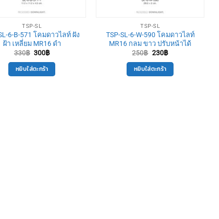
TSP-SL
TSP-SL
SL-6-B-571 โคมดาวไลท์ ฝัง
TSP-SL-6-W-590 โคมดาวไลท์
ฝ้า เหลี่ยม MR16 ดำ
MR16 กลม ขาว ปรับหน้าได้
Original
Current
Original
Current
330
฿
300
฿
250
฿
230
฿
price
price
price
price
was:
is:
was:
is:
หยิบใส่ตะกร้า
หยิบใส่ตะกร้า
330฿.
300฿.
250฿.
230฿.