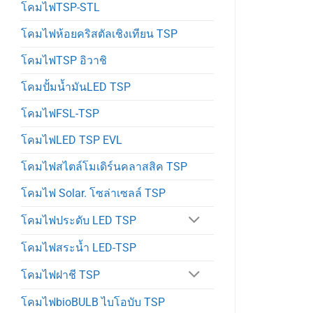
โคมไฟTSP-STL
โคมไฟห้อยคริสตัลเชิงเทียน TSP
โคมไฟTSP อิวาชิ
โคมปั้มน้ำมันLED TSP
โคมไฟFSL-TSP
โคมไฟLED TSP EVL
โคมไฟสไตล์โมเดิร์นคลาสสิค TSP
โคมไฟ Solar. โซล่าเซลล์ TSP
โคมไฟประดับ LED TSP
โคมไฟสระน้ำ LED-TSP
โคมไฟฝาชี TSP
โคมไฟbioBULB ไบโอบับ TSP