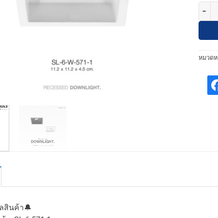
จำนวน 
หมวดหม
ูลสินค้า🔔