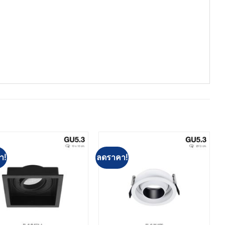
า!
ลดราคา!