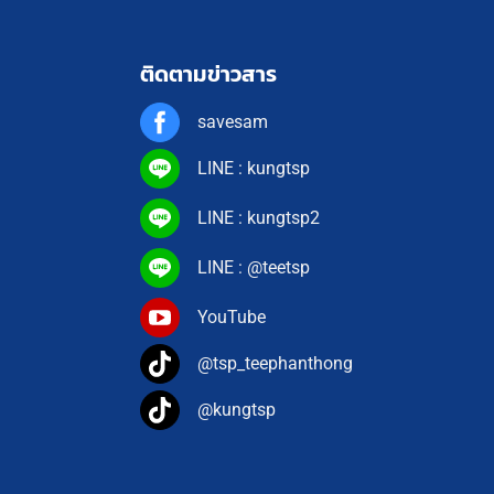
ติดตามข่าวสาร
savesam
LINE : kungtsp
LINE : kungtsp2
LINE : @teetsp
YouTube
@tsp_teephanthong
@kungtsp