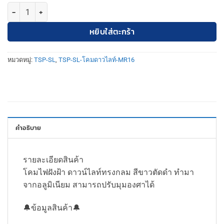
จำนวน TSP-SL-6-W-568 โคมดาวไลท์ ฝังฝ้า MR16 กลม ขอบขาว ปรับหน้า
หยิบใส่ตะกร้า
หมวดหมู่:
TSP-SL
,
TSP-SL-โคมดาวไลท์-MR16
คำอธิบาย
รายละเอียดสินค้า
โคมไฟฝังฝ้า ดาวน์ไลท์ทรงกลม สีขาวตัดดำ ทำมา
จากอลูมิเนียม สามารถปรับมุมองศาได้
🔔ข้อมูลสินค้า🔔