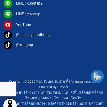
LINE : kungtsp2
LINE : @teetsp
YouTube
@tsp_teephanthong
@kungtsp
Copyright © 2026 หจก. ที. เอส. พี. เทรดดิ้ง All rights reserved.
Powered By
BizSoft
โคมไฟระย้า
||
ไฟระย้า
||
โคมส่องสนาม
||
โคมฝังพื้น
||
โคมแทคไลท์
||
ไฟสนาม
||
ไฟผนัง
||
โซล่าเซล
||
โคมไฟ
หลอดนีออนสี
||
โคมตะแกรง
||
คริสตัล
||
ไฟห้อย
||
ไฟเพดาน
||
ดาวไลท์