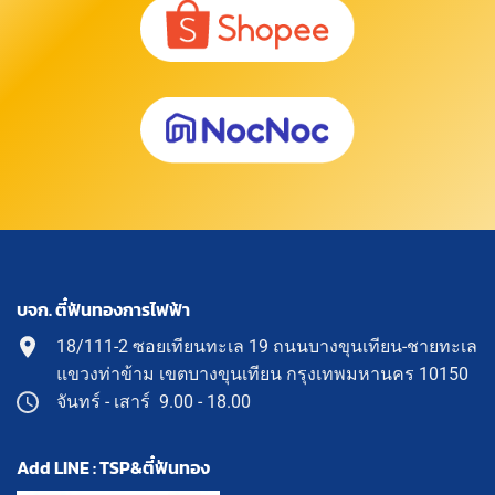
บจก. ตี๋ฟันทองการไฟฟ้า
18/111-2 ซอยเทียนทะเล 19 ถนนบางขุนเทียน-ชายทะเล
แขวงท่าข้าม เขตบางขุนเทียน กรุงเทพมหานคร 10150
จันทร์ - เสาร์ 9.00 - 18.00
Add LINE : TSP&ตี๋ฟันทอง