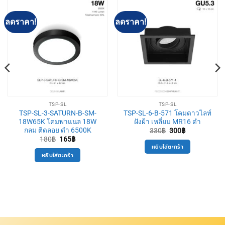
ลดราคา!
ลดราคา!
TSP-SL
TSP-SL
TSP-SL-3-SATURN-B-SM-
TSP-SL-6-B-571 โคมดาวไลท์
18W65K โคมพาแนล 18W
ฝังฝ้า เหลี่ยม MR16 ดำ
กลม ติดลอย ดำ 6500K
Original
Current
330
฿
300
฿
price
price
Original
Current
180
฿
165
฿
was:
is:
price
price
หยิบใส่ตะกร้า
330฿.
300฿.
was:
is:
หยิบใส่ตะกร้า
180฿.
165฿.