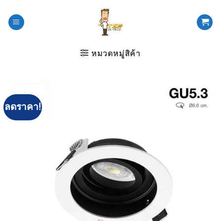
ข้าม
ไป
ยัง
เนื้อหา
หมวดหมู่สิค้า
ลดราคา!