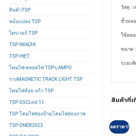
วัสดุ : 
สินค้าTSP
ขั้วหล
หม้อแปลง TSP
ไดรเวอร์ TSP
ใช้หล
TSP-IWACHI
ขนาด :
TSP-HIET
ระยะตัด
โคมไฟ-หลอดไฟ TSP-LAMPO
รางMAGNETIC TRACK LIGHT TSP
โคมไฟห้อย แก้ว TSP
สินค้าที่เ
TSP-SSCLvol.11
TSP โคมไฟส่องป้าย,โคมไฟส่องภาพ
TSP-DNER2023
ลดราคา!
ลดราคา!