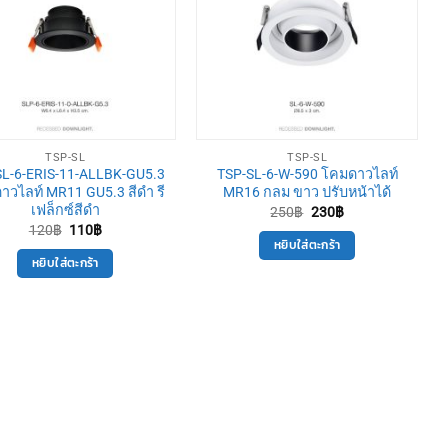
TSP-SL
TSP-SL
SL-6-ERIS-11-ALLBK-GU5.3
TSP-SL-6-W-590 โคมดาวไลท์
าวไลท์ MR11 GU5.3 สีดำ รี
MR16 กลม ขาว ปรับหน้าได้
เฟล็กซ์สีดำ
Original
Current
250
฿
230
฿
price
price
Original
Current
120
฿
110
฿
was:
is:
price
price
หยิบใส่ตะกร้า
250฿.
230฿.
was:
is:
หยิบใส่ตะกร้า
120฿.
110฿.