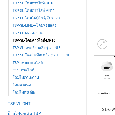
TSP-SL โคมดาวไลท์ GU10
TSP-SL โคมดาวไลท์ MR11
TSP-SL โคมไฟตู้โชว์/ตู้กระจก
TSP-SL-LINEA-โคมห้อยสลิง
TSP-SL-MAGNETIC
TSP-SL-โคมดาวไลท์-MR16
TSP-SL-โคมห้อยสลิง-รุ่น LINIE
TSP-SL-โคมไฟห้อยสลิง รุ่นTHE LINE
TSP-โคมแทรคไลท์
รางแทรคไลท์
โคมไฟติดเพดาน
โคมพาแนล
โคมไฟหัวเตียง
คำอธิบาย
TSP-VLIGHT
SL-6-W
ป้ายไฟฉุกเฉิน TSP