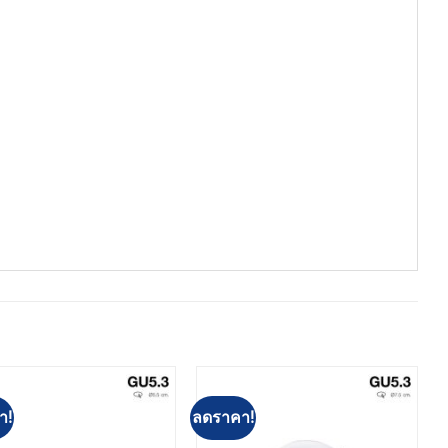
า!
ลดราคา!