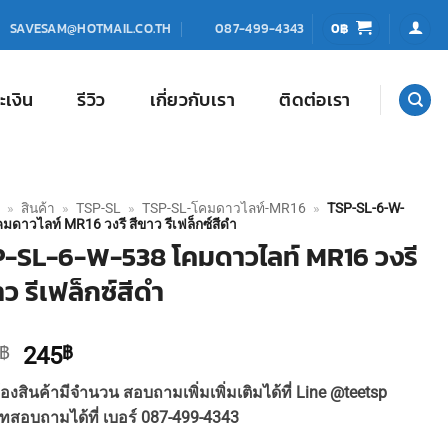
0
฿
SAVESAM@HOTMAIL.CO.TH
087-499-4343
ะเงิน
รีวิว
เกี่ยวกับเรา
ติดต่อเรา
»
สินค้า
»
TSP-SL
»
TSP-SL-โคมดาวไลท์-MR16
»
TSP-SL-6-W-
มดาวไลท์ MR16 วงรี สีขาว รีเฟล็กซ์สีดำ
-SL-6-W-538 โคมดาวไลท์ MR16 วงรี
าว รีเฟล็กซ์สีดำ
Original
Current
฿
245
฿
price
price
องสินค้ามีจำนวน สอบถามเพิ่มเพิ่มเติมได้ที่ Line @teetsp
was:
is:
ทสอบถามได้ที่ เบอร์ 087-499-4343
270฿.
245฿.