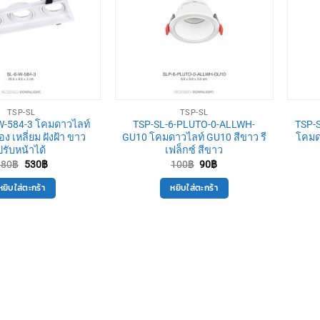
TSP-SL
TSP-SL
W-584-3 โคมดาวไลท์
TSP-SL-6-PLUTO-0-ALLWH-
TSP-
ง เหลี่ยม ฝังฝ้า ขาว
GU10 โคมดาวไลท์ GU10 สีขาว รี
โคมด
ปรับหน้าได้
เฟล็กซ์ สีขาว
Original
Current
Original
Current
580
฿
530
฿
100
฿
90
฿
price
price
price
price
was:
is:
was:
is:
หยิบใส่ตะกร้า
หยิบใส่ตะกร้า
580฿.
530฿.
100฿.
90฿.