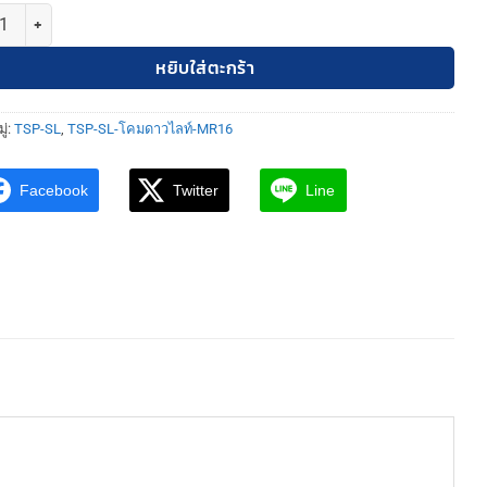
TSP-SL-6-W-538 โคมดาวไลท์ MR16 วงรี สีขาว รีเฟล็กซ์สีดำ ชิ้น
หยิบใส่ตะกร้า
ู่:
TSP-SL
,
TSP-SL-โคมดาวไลท์-MR16
Facebook
Twitter
Line