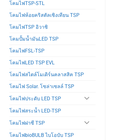
โคมไฟTSP-STL
โคมไฟห้อยคริสตัลเชิงเทียน TSP
โคมไฟTSP อิวาชิ
โคมปั้มน้ำมันLED TSP
โคมไฟFSL-TSP
โคมไฟLED TSP EVL
โคมไฟสไตล์โมเดิร์นคลาสสิค TSP
โคมไฟ Solar. โซล่าเซลล์ TSP
โคมไฟประดับ LED TSP
โคมไฟสระน้ำ LED-TSP
โคมไฟฝาชี TSP
โคมไฟbioBULB ไบโอบับ TSP