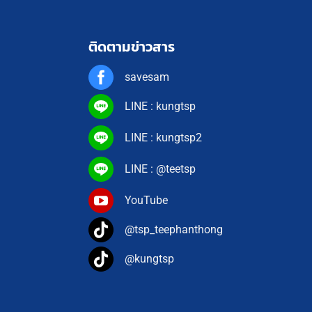
ติดตามข่าวสาร
savesam
LINE : kungtsp
LINE : kungtsp2
LINE : @teetsp
YouTube
@tsp_teephanthong
@kungtsp