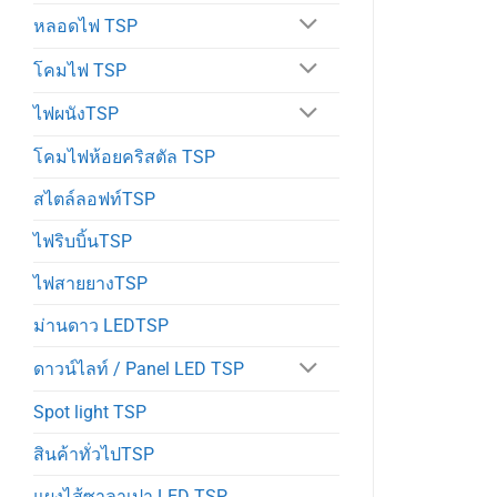
หลอดไฟ TSP
โคมไฟ TSP
ไฟผนังTSP
โคมไฟห้อยคริสตัล TSP
สไตล์ลอฟท์TSP
ไฟริบบิ้นTSP
ไฟสายยางTSP
ม่านดาว LEDTSP
ดาวน์ไลท์ / Panel LED TSP
Spot light TSP
สินค้าทั่วไปTSP
แผงไส้ซาลาเปา LED TSP