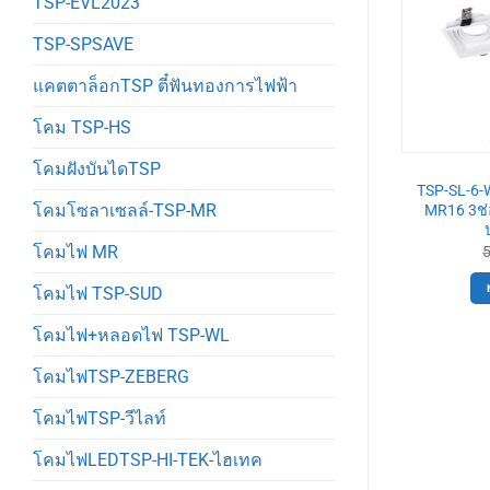
TSP-EVL2023
TSP-SPSAVE
แคตตาล็อกTSP ตี๋ฟันทองการไฟฟ้า
โคม TSP-HS
โคมฝังบันไดTSP
-SL
TSP-SL
9 โคมดาวไลท์
TSP-SL-6-B-588-1 โคมดาวไลท์
TSP-SL-6-
โคมโซลาเซลล์-TSP-MR
ว รีเฟล็กซ์สีดำ
MR16 กลม ดำ ปรับหน้าได้
MR16 3ช่อ
Original
Current
Original
Current
245
฿
390
฿
355
฿
price
price
price
price
โคมไฟ MR
was:
is:
was:
is:
ตะกร้า
หยิบใส่ตะกร้า
270฿.
245฿.
390฿.
355฿.
โคมไฟ TSP-SUD
โคมไฟ+หลอดไฟ TSP-WL
โคมไฟTSP-ZEBERG
โคมไฟTSP-วีไลท์
โคมไฟLEDTSP-HI-TEK-ไฮเทค