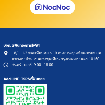
บจก. ตี๋ฟันทองการไฟฟ้า
18/111-2 ซอยเทียนทะเล 19 ถนนบางขุนเทียน-ชายทะเล
แขวงท่าข้าม เขตบางขุนเทียน กรุงเทพมหานคร 10150
จันทร์ - เสาร์ 9.00 - 18.00
Add LINE : TSP&ตี๋ฟันทอง