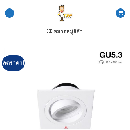
ข้าม
ไป
ยัง
เนื้อหา
หมวดหมู่สิค้า
ลดราคา!