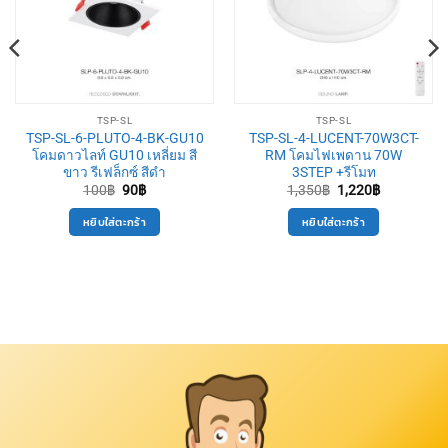
TSP-SL
TSP-SL
TSP-SL-6-PLUTO-4-BK-GU10
TSP-SL-4-LUCENT-70W3CT-
โคมดาวไลท์ GU10 เหลี่ยม สี
RM โคมไฟเพดาน 70W
ขาว รีเฟล็กซ์ สีดำ
3STEP +รีโมท
Original
Current
Original
Current
100
฿
90
฿
1,350
฿
1,220
฿
price
price
price
price
was:
is:
was:
is:
หยิบใส่ตะกร้า
หยิบใส่ตะกร้า
100฿.
90฿.
1,350฿.
1,220฿.