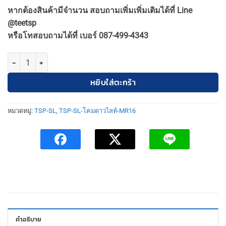
price
price
หากต้องสินค้ามีจำนวน สอบถามเพิ่มเพิ่มเติมได้ที่ Line
was:
is:
@teetsp
320฿.
290฿.
หรือโทสอบถามได้ที่ เบอร์ 087-499-4343
จำนวน TSP-SL-6-W-530 โคมดาวไลท์ ฝังฝ้า เหลี่ยม MR16 ปรับหน้าได้ สีข
หยิบใส่ตะกร้า
หมวดหมู่:
TSP-SL
,
TSP-SL-โคมดาวไลท์-MR16
คำอธิบาย