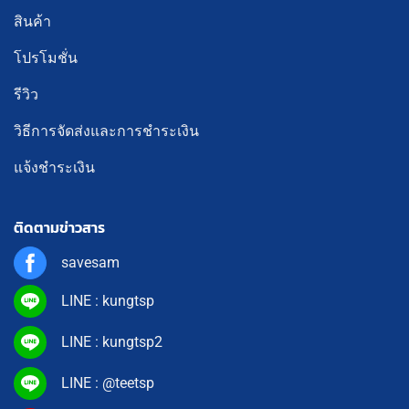
สินค้า
โปรโมชั่น
รีวิว
วิธีการจัดส่งและการชำระเงิน
แจ้งชำระเงิน
ติดตามข่าวสาร
savesam
LINE : kungtsp
LINE : kungtsp2
LINE : @teetsp