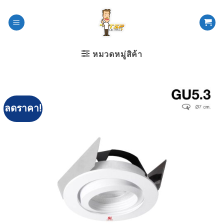
ข้าม
ไป
ยัง
เนื้อหา
หมวดหมู่สิค้า
ลดราคา!