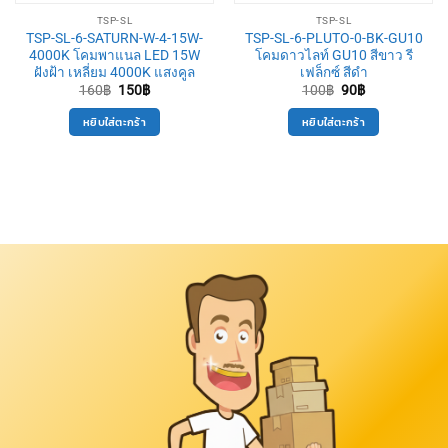
TSP-SL
TSP-SL
TSP-SL-6-SATURN-W-4-15W-
TSP-SL-6-PLUTO-0-BK-GU10
4000K โคมพาแนล LED 15W
โคมดาวไลท์ GU10 สีขาว รี
ฝังฝ้า เหลี่ยม 4000K แสงคูล
เฟล็กซ์ สีดำ
Original
Current
Original
Current
160
฿
150
฿
100
฿
90
฿
price
price
price
price
was:
is:
was:
is:
หยิบใส่ตะกร้า
หยิบใส่ตะกร้า
160฿.
150฿.
100฿.
90฿.