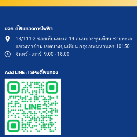
บจก. ตี๋ฟันทองการไฟฟ้า
18/111-2 ซอยเทียนทะเล 19 ถนนบางขุนเทียน-ชายทะเล
แขวงท่าข้าม เขตบางขุนเทียน กรุงเทพมหานคร 10150
จันทร์ - เสาร์ 9.00 - 18.00
Add LINE : TSP&ตี๋ฟันทอง