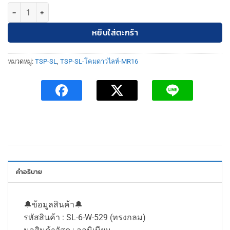
จำนวน TSP-SL-6-W-529 โคมดาวไลท์ ฝังฝ้า กลม MR16 ปรับหน้าได้ สีขาว
หยิบใส่ตะกร้า
หมวดหมู่:
TSP-SL
,
TSP-SL-โคมดาวไลท์-MR16
คำอธิบาย
🔔ข้อมูลสินค้า🔔
รหัสสินค้า : SL-6-W-529 (ทรงกลม)