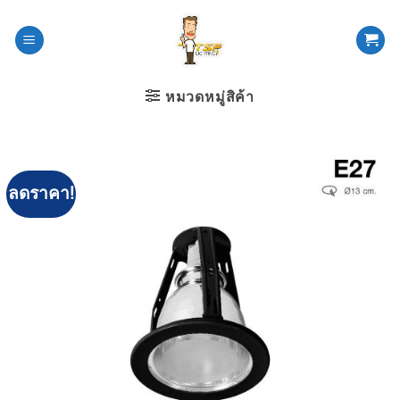
ข้าม
ไป
ยัง
เนื้อหา
หมวดหมู่สิค้า
ลดราคา!