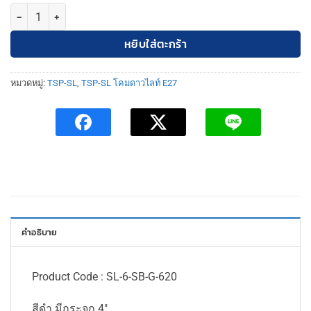
จำนวน TSP-SL-6-SB-G-620 โคมดาวไลท์ ฝังฝ้า กลม 14.8cm. ขอบดำ หน้
หยิบใส่ตะกร้า
หมวดหมู่:
TSP-SL
,
TSP-SL โคมดาวไลท์ E27
คำอธิบาย
Product Code : SL-6-SB-G-620
สีดำ มีกระจก 4″