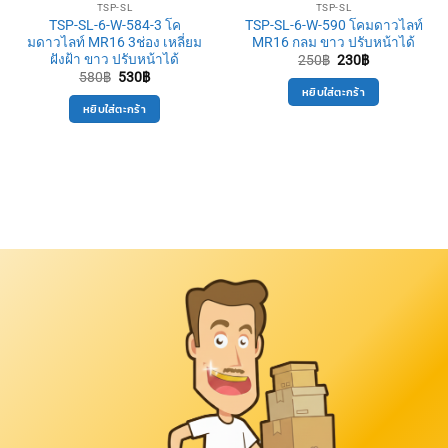
TSP-SL
TSP-SL
TSP-SL-6-W-584-3 โค
TSP-SL-6-W-590 โคมดาวไลท์
มดาวไลท์ MR16 3ช่อง เหลี่ยม
MR16 กลม ขาว ปรับหน้าได้
ฝังฝ้า ขาว ปรับหน้าได้
Original
Current
250
฿
230
฿
price
price
Original
Current
580
฿
530
฿
was:
is:
price
price
หยิบใส่ตะกร้า
250฿.
230฿.
was:
is:
หยิบใส่ตะกร้า
580฿.
530฿.