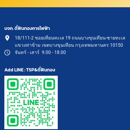
บจก. ตี๋ฟันทองการไฟฟ้า
18/111-2 ซอยเทียนทะเล 19 ถนนบางขุนเทียน-ชายทะเล
แขวงท่าข้าม เขตบางขุนเทียน กรุงเทพมหานคร 10150
จันทร์ - เสาร์ 9.00 - 18.00
Add LINE : TSP&ตี๋ฟันทอง