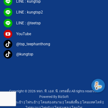
LINE : kungtsp
LINE : kungtsp2
LINE : @teetsp
YouTube
@tsp_teephanthong
@kungtsp
Copyright © 2026 หจก. ที. เอส. พี. เทรดดิ้ง All rights reserved.
Powered By
BizSoft
โคมไฟระย้า
||
ไฟระย้า
||
โคมส่องสนาม
||
โคมฝังพื้น
||
โคมแทคไลท์
||
ไฟสนาม
||
ไฟผนัง
||
โซล่าเซล
||
โคมไฟ