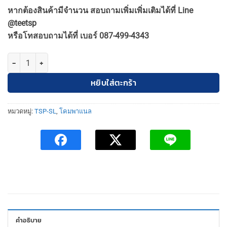
price
price
หากต้องสินค้ามีจำนวน สอบถามเพิ่มเพิ่มเติมได้ที่ Line
was:
is:
@teetsp
100฿.
90฿.
หรือโทสอบถามได้ที่ เบอร์ 087-499-4343
จำนวน TSP-SL-6-SATURN-W-9W-6500K โคมพาแนล LED 9W ฝังฝ้า กลม 
หยิบใส่ตะกร้า
หมวดหมู่:
TSP-SL
,
โคมพาแนล
คำอธิบาย