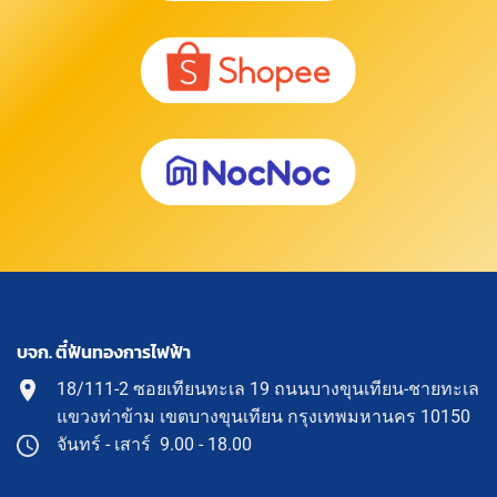
บจก. ตี๋ฟันทองการไฟฟ้า
18/111-2 ซอยเทียนทะเล 19 ถนนบางขุนเทียน-ชายทะเล
แขวงท่าข้าม เขตบางขุนเทียน กรุงเทพมหานคร 10150
จันทร์ - เสาร์ 9.00 - 18.00