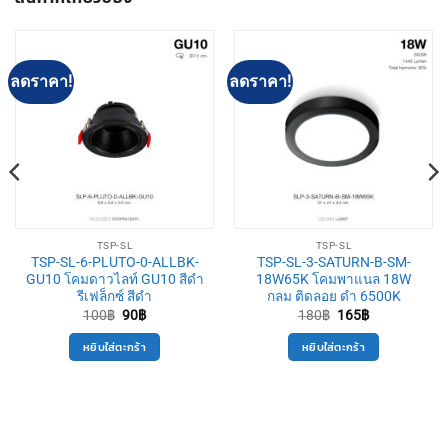
ลดราคา!
ลดราคา!
TSP-SL
TSP-SL
TSP-SL-6-PLUTO-0-ALLBK-
TSP-SL-3-SATURN-B-SM-
GU10 โคมดาวไลท์ GU10 สีดำ
18W65K โคมพาแนล 18W
รีเฟล็กซ์ สีดำ
กลม ติดลอย ดำ 6500K
Original
Current
Original
Current
100
฿
90
฿
180
฿
165
฿
price
price
price
price
was:
is:
was:
is:
หยิบใส่ตะกร้า
หยิบใส่ตะกร้า
100฿.
90฿.
180฿.
165฿.