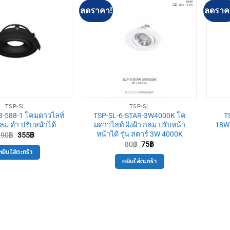
ลดราคา!
ลดราค
TSP-SL
TSP-SL
B-588-1 โคมดาวไลท์
TSP-SL-6-STAR-3W4000K โค
T
ม ดำ ปรับหน้าได้
มดาวไลท์ ฝังฝ้า กลม ปรับหน้า
18W
หน้าได้ รุ่น สตาร์ 3W 4000K
Original
Current
390
฿
355
฿
price
price
Original
Current
80
฿
75
฿
was:
is:
price
price
หยิบใส่ตะกร้า
390฿.
355฿.
was:
is:
หยิบใส่ตะกร้า
80฿.
75฿.