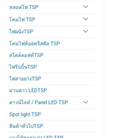
หลอดไฟ TSP
โคมไฟ TSP
ไฟผนังTSP
โคมไฟห้อยคริสตัล TSP
สไตล์ลอฟท์TSP
ไฟริบบิ้นTSP
ไฟสายยางTSP
ม่านดาว LEDTSP
ดาวน์ไลท์ / Panel LED TSP
Spot light TSP
สินค้าทั่วไปTSP
แผงไส้ซาลาเปา LED TSP