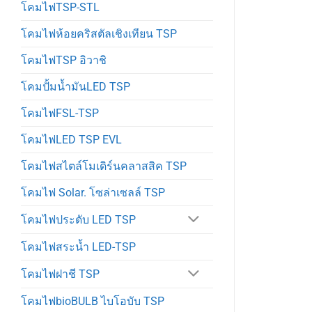
โคมไฟTSP-STL
โคมไฟห้อยคริสตัลเชิงเทียน TSP
โคมไฟTSP อิวาชิ
โคมปั้มน้ำมันLED TSP
โคมไฟFSL-TSP
โคมไฟLED TSP EVL
โคมไฟสไตล์โมเดิร์นคลาสสิค TSP
โคมไฟ Solar. โซล่าเซลล์ TSP
โคมไฟประดับ LED TSP
โคมไฟสระน้ำ LED-TSP
โคมไฟฝาชี TSP
โคมไฟbioBULB ไบโอบับ TSP