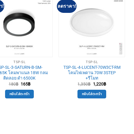
า!
ลดราคา!
TSP-SL
TSP-SL
SP-SL-3-SATURN-B-SM-
TSP-SL-4-LUCENT-70W3CT-RM
65K โคมพาแนล 18W กลม
โคมไฟเพดาน 70W 3STEP
ติดลอย ดำ 6500K
+รีโมท
Original
Current
Original
Current
180
฿
165
฿
1,350
฿
1,220
฿
price
price
price
price
was:
is:
was:
is:
หยิบใส่ตะกร้า
หยิบใส่ตะกร้า
180฿.
165฿.
1,350฿.
1,220฿.