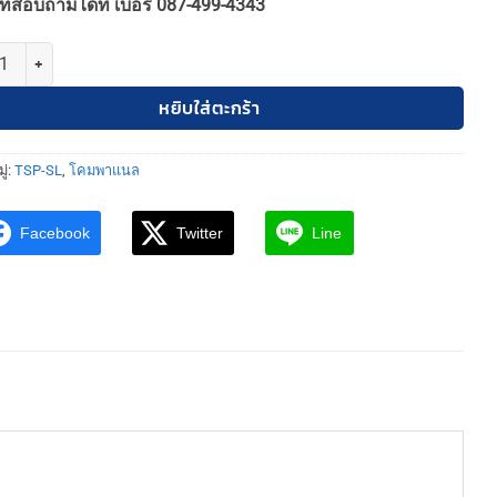
ทสอบถามได้ที่ เบอร์ 087-499-4343
160฿.
150฿.
 TSP-SL-6-SATURN-W-4-15W-3000K โคมพาแนล LED 15W ฝังฝ้า เหลี่ยม 30
หยิบใส่ตะกร้า
ู่:
TSP-SL
,
โคมพาแนล
Facebook
Twitter
Line