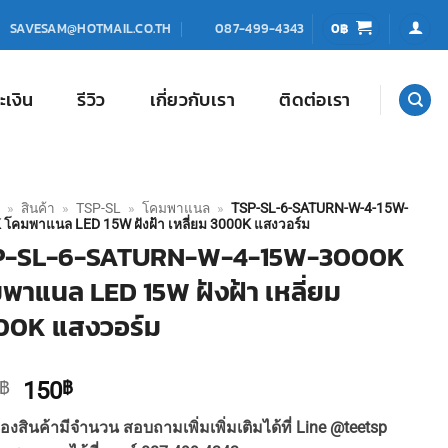
0
฿
SAVESAM@HOTMAIL.CO.TH
087-499-4343
ะเงิน
รีวิว
เกี่ยวกับเรา
ติดต่อเรา
»
สินค้า
»
TSP-SL
»
โคมพาแนล
»
TSP-SL-6-SATURN-W-4-15W-
โคมพาแนล LED 15W ฝังฝ้า เหลี่ยม 3000K แสงวอร์ม
P-SL-6-SATURN-W-4-15W-3000K
พาแนล LED 15W ฝังฝ้า เหลี่ยม
00K แสงวอร์ม
Original
Current
฿
150
฿
price
price
องสินค้ามีจำนวน สอบถามเพิ่มเพิ่มเติมได้ที่ Line @teetsp
was:
is: