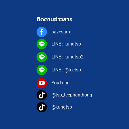
ติดตามข่าวสาร
savesam
LINE : kungtsp
LINE : kungtsp2
LINE : @teetsp
YouTube
@tsp_teephanthong
@kungtsp