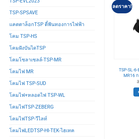
TSP-EVL2023
ลดราคา!
ลดราคา!
TSP-SPSAVE
แคตตาล็อกTSP ตี๋ฟันทองการไฟฟ้า
โคม TSP-HS
โคมฝังบันไดTSP
โคมโซลาเซลล์-TSP-MR
-SL
TSP-SL
โคมดาวไลท์ ฝัง
TSP-SL-6-B-571 โคมดาวไลท์ ฝัง
TSP-SL-6-
โคมไฟ MR
ม MR16 ขาว
ฝ้า เหลี่ยม MR16 ดำ
MR16 กล
Original
Current
Original
Current
300
฿
330
฿
300
฿
โคมไฟ TSP-SUD
price
price
price
price
was:
is:
was:
is:
ตะกร้า
หยิบใส่ตะกร้า
330฿.
300฿.
330฿.
300฿.
โคมไฟ+หลอดไฟ TSP-WL
โคมไฟTSP-ZEBERG
โคมไฟTSP-วีไลท์
โคมไฟLEDTSP-HI-TEK-ไฮเทค