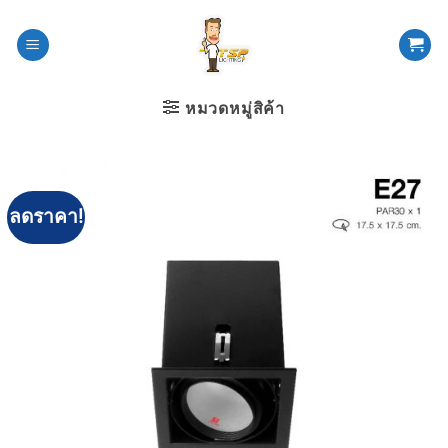
ข้าม
ไป
ยัง
เนื้อหา
หมวดหมู่สิค้า
ลดราคา!