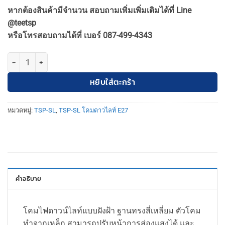
price
price
หากต้องสินค้ามีจำนวน สอบถามเพิ่มเพิ่มเติมได้ที่ Line
was:
is:
@teetsp
800฿.
720฿.
หรือโทรสอบถามได้ที่ เบอร์ 087-499-4343
จำนวน TSP-SL-6-B-671 โคมดาวไลท์ ฝังฝ้า E27(PAR30CUP) เหลี่ยม ขอบด
หยิบใส่ตะกร้า
หมวดหมู่:
TSP-SL
,
TSP-SL โคมดาวไลท์ E27
คำอธิบาย
โคมไฟดาวน์ไลท์แบบฝังฝ้า ฐานทรงสี่เหลี่ยม ตัวโคม
ทำจากเหล็ก สามารถปรับหน้าการส่องแสงได้ และ