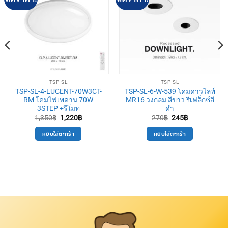
TSP-SL
TSP-SL
TSP-SL-4-LUCENT-70W3CT-
TSP-SL-6-W-539 โคมดาวไลท์
RM โคมไฟเพดาน 70W
MR16 วงกลม สีขาว รีเฟล็กซ์สี
3STEP +รีโมท
ดำ
Original
Current
Original
Current
1,350
฿
1,220
฿
270
฿
245
฿
price
price
price
price
was:
is:
was:
is:
หยิบใส่ตะกร้า
หยิบใส่ตะกร้า
1,350฿.
1,220฿.
270฿.
245฿.