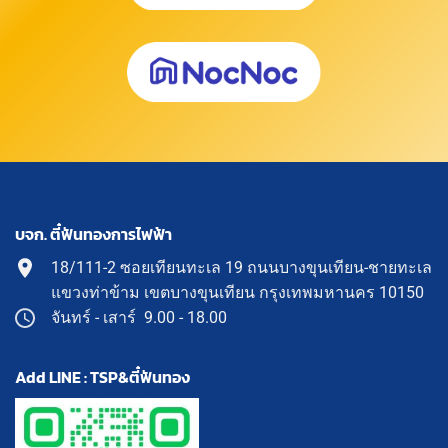
บจก. ตี๋ฟันทองการไฟฟ้า
18/111-2 ซอยเทียนทะเล 19 ถนนบางขุนเทียน-ชายทะเล
แขวงท่าข้าม เขตบางขุนเทียน กรุงเทพมหานคร 10150
จันทร์ - เสาร์ 9.00 - 18.00
Add LINE : TSP&ตี๋ฟันทอง