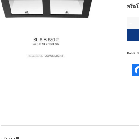
หรือโ
จำนวน 
หมวดหม
ูลสินค้า🔔