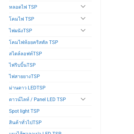
หลอดไฟ TSP
โคมไฟ TSP
ไฟผนังTSP
โคมไฟห้อยคริสตัล TSP
สไตล์ลอฟท์TSP
ไฟริบบิ้นTSP
ไฟสายยางTSP
ม่านดาว LEDTSP
ดาวน์ไลท์ / Panel LED TSP
Spot light TSP
สินค้าทั่วไปTSP
แผงไส้ซาลาเปา LED TSP