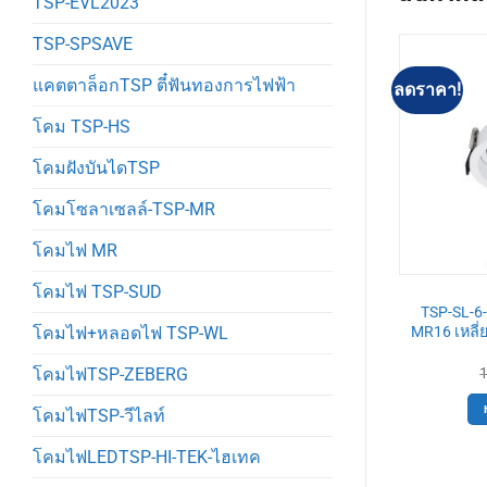
TSP-EVL2023
TSP-SPSAVE
แคตตาล็อกTSP ตี๋ฟันทองการไฟฟ้า
ลดราคา!
ลดราคา!
โคม TSP-HS
โคมฝังบันไดTSP
โคมโซลาเซลล์-TSP-MR
โคมไฟ MR
โคมไฟ TSP-SUD
-SL
TSP-SL
11-ALLBK-GU5.3
TSP-SL-6-W-594-2 โคมดาวไลท์
TSP-SL-6
 GU5.3 สีดำ รี
MR16 2ช่อง เหลี่ยม ฝังฝ้า ขาว
MR16 เหลี่ย
โคมไฟ+หลอดไฟ TSP-WL
์สีดำ
ปรับหน้าได้
Original
Current
Original
Current
110
฿
500
฿
450
฿
โคมไฟTSP-ZEBERG
price
price
price
price
was:
is:
was:
is:
ตะกร้า
หยิบใส่ตะกร้า
โคมไฟTSP-วีไลท์
120฿.
110฿.
500฿.
450฿.
โคมไฟLEDTSP-HI-TEK-ไฮเทค