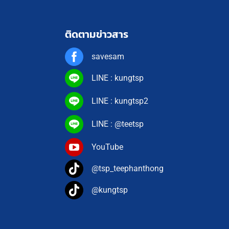
ติดตามข่าวสาร
savesam
LINE : kungtsp
LINE : kungtsp2
LINE : @teetsp
YouTube
@tsp_teephanthong
@kungtsp