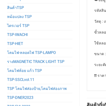
สินค้าTSP
รหัสสิน
หม้อแปลง TSP
วัสดุ : 
ไดรเวอร์ TSP
ขั้วหลอ
TSP-IWACHI
ใช้หล
TSP-HIET
โคมไฟ-หลอดไฟ TSP-LAMPO
ขนาด :
รางMAGNETIC TRACK LIGHT TSP
ระยะตั
โคมไฟห้อย แก้ว TSP
❗️❗️ รา
TSP-SSCLvol.11
TSP โคมไฟส่องป้าย,โคมไฟส่องภาพ
TSP-DNER2023
สินค้าที่เ