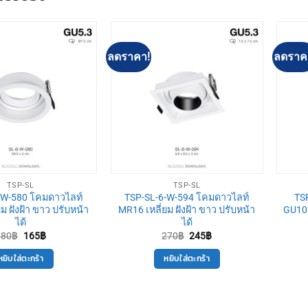
ลดราคา!
ลดราค
TSP-SL
TSP-SL
-W-580 โคมดาวไลท์
TSP-SL-6-W-594 โคมดาวไลท์
TS
ม ฝังฝ้า ขาว ปรับหน้า
MR16 เหลี่ยม ฝังฝ้า ขาว ปรับหน้า
GU10 
ได้
ได้
Original
Current
Original
Current
180
฿
165
฿
270
฿
245
฿
price
price
price
price
was:
is:
was:
is:
หยิบใส่ตะกร้า
หยิบใส่ตะกร้า
180฿.
165฿.
270฿.
245฿.