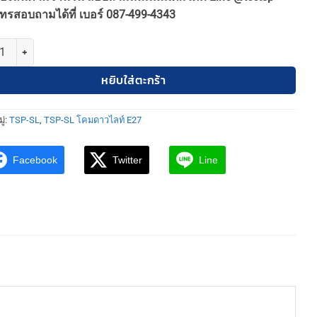
was:
is:
ทรสอบถามได้ที่ เบอร์ 087-499-4343
550฿.
500฿.
TSP-SL-6-B-630-2 โคมดาวไลท์ แบบฝังฝ้า 2 ช่อง สี่เหลี่ยม Reflector ภาย
หยิบใส่ตะกร้า
ู่:
TSP-SL
,
TSP-SL โคมดาวไลท์ E27
Facebook
Twitter
Line