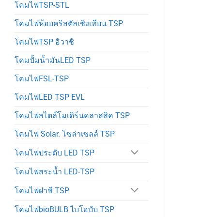
โคมไฟTSP-STL
โคมไฟห้อยคริสตัลเชิงเทียน TSP
โคมไฟTSP อิวาชิ
โคมปั้มน้ำมันLED TSP
โคมไฟFSL-TSP
โคมไฟLED TSP EVL
โคมไฟสไตล์โมเดิร์นคลาสสิค TSP
โคมไฟ Solar. โซล่าเซลล์ TSP
โคมไฟประดับ LED TSP
โคมไฟสระน้ำ LED-TSP
โคมไฟฝาชี TSP
โคมไฟbioBULB ไบโอบับ TSP