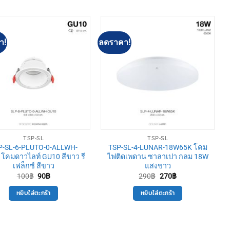
า!
ลดราคา!
TSP-SL
TSP-SL
P-SL-6-PLUTO-0-ALLWH-
TSP-SL-4-LUNAR-18W65K โคม
โคมดาวไลท์ GU10 สีขาว รี
ไฟติดเพดาน ซาลาเปา กลม 18W
เฟล็กซ์ สีขาว
แสงขาว
Original
Current
Original
Current
100
฿
90
฿
290
฿
270
฿
price
price
price
price
was:
is:
was:
is:
หยิบใส่ตะกร้า
หยิบใส่ตะกร้า
100฿.
90฿.
290฿.
270฿.