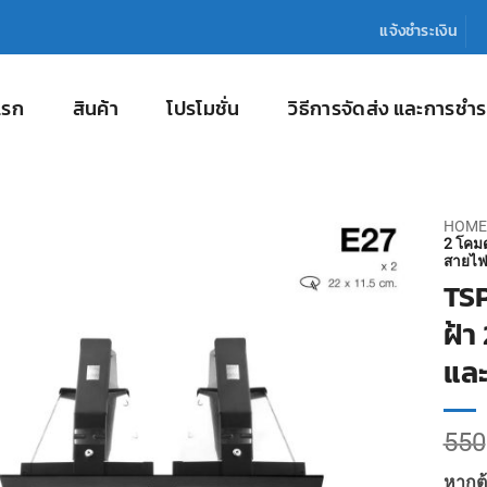
แจ้งชำระเงิน
แรก
สินค้า
โปรโมชั่น
วิธีการจัดส่ง และการชำร
HOME
2 โคมด
สายไ
TSP
ฝ้า
และ
550
หากต้