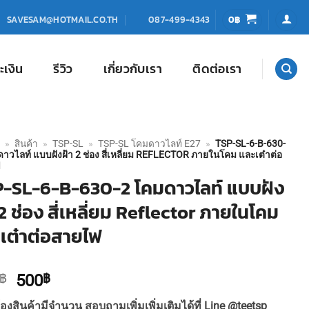
0
฿
SAVESAM@HOTMAIL.CO.TH
087-499-4343
ะเงิน
รีวิว
เกี่ยวกับเรา
ติดต่อเรา
»
สินค้า
»
TSP-SL
»
TSP-SL โคมดาวไลท์ E27
»
TSP-SL-6-B-630-
าวไลท์ แบบฝังฝ้า 2 ช่อง สี่เหลี่ยม REFLECTOR ภายในโคม และเต๋าต่อ
ฟ
-SL-6-B-630-2 โคมดาวไลท์ แบบฝัง
 2 ช่อง สี่เหลี่ยม Reflector ภายในโคม
เต๋าต่อสายไฟ
Original
Current
฿
500
฿
price
price
องสินค้ามีจำนวน สอบถามเพิ่มเพิ่มเติมได้ที่ Line @teetsp