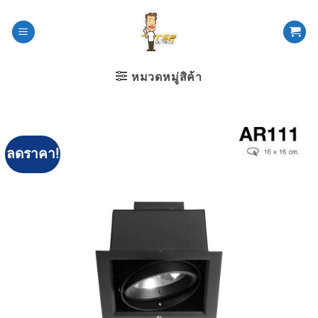
ข้าม
ไป
ยัง
เนื้อหา
หมวดหมู่สิค้า
ลดราคา!