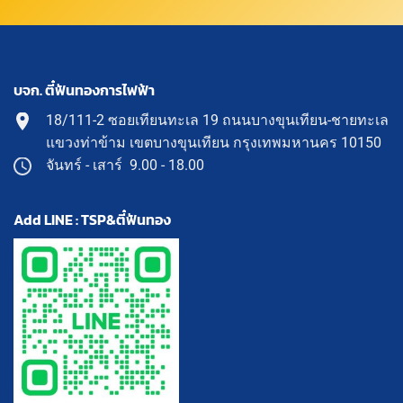
บจก. ตี๋ฟันทองการไฟฟ้า
18/111-2 ซอยเทียนทะเล 19 ถนนบางขุนเทียน-ชายทะเล
แขวงท่าข้าม เขตบางขุนเทียน กรุงเทพมหานคร 10150
จันทร์ - เสาร์ 9.00 - 18.00
Add LINE : TSP&ตี๋ฟันทอง