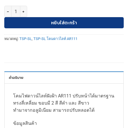
จำนวน TSP-SL-6-B-561-AR111 โคมดาวไลท์ ฝังฝ้า เหลี่ยม ขอบดำ AR111 
หยิบใส่ตะกร้า
หมวดหมู่:
TSP-SL
,
TSP-SL โคมดาวไลท์ AR111
คำอธิบาย
โคมไฟดาวน์ไลท์ฝังฝ้า AR111 ปรับหน้าได้มาตรฐาน
ทรงสี่เหลี่ยม ขอบมี 2 สี สีดำ และ สีขาว
ทำมาจากอลูมิเนียม สามารถปรับหลอดได้
ข้อมูลสินค้า