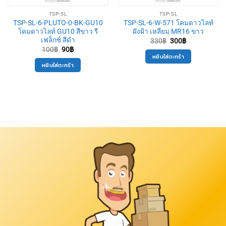
TSP-SL
TSP-SL
TSP-SL-6-PLUTO-0-BK-GU10
TSP-SL-6-W-571 โคมดาวไลท์
โคมดาวไลท์ GU10 สีขาว รี
ฝังฝ้า เหลี่ยม MR16 ขาว
เฟล็กซ์ สีดำ
Original
Current
330
฿
300
฿
price
price
Original
Current
100
฿
90
฿
was:
is:
price
price
หยิบใส่ตะกร้า
330฿.
300฿.
was:
is:
หยิบใส่ตะกร้า
100฿.
90฿.