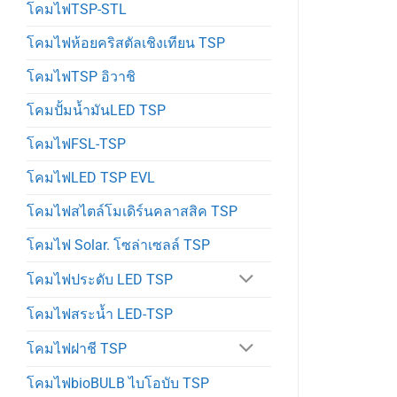
โคมไฟTSP-STL
โคมไฟห้อยคริสตัลเชิงเทียน TSP
โคมไฟTSP อิวาชิ
โคมปั้มน้ำมันLED TSP
โคมไฟFSL-TSP
โคมไฟLED TSP EVL
โคมไฟสไตล์โมเดิร์นคลาสสิค TSP
โคมไฟ Solar. โซล่าเซลล์ TSP
โคมไฟประดับ LED TSP
โคมไฟสระน้ำ LED-TSP
โคมไฟฝาชี TSP
โคมไฟbioBULB ไบโอบับ TSP