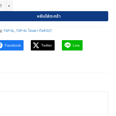
 TSP-SL-6-ASW-553 โคมดาวไลท์ ฝังฝ้า กลม 18.5cm. ขอบขาว หน้ากระจก 
หยิบใส่ตะกร้า
ู่:
TSP-SL
,
TSP-SL โคมดาวไลท์ E27
Facebook
Twitter
Line