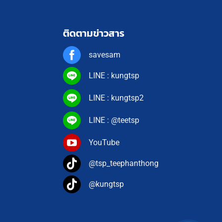
ติดตามข่าวสาร
savesam
LINE : kungtsp
LINE : kungtsp2
LINE : @teetsp
YouTube
@tsp_teephanthong
@kungtsp