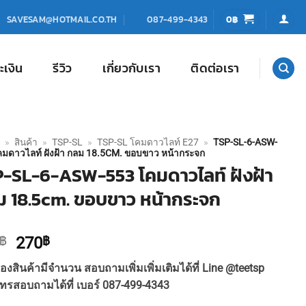
0
฿
SAVESAM@HOTMAIL.CO.TH
087-499-4343
ะเงิน
รีวิว
เกี่ยวกับเรา
ติดต่อเรา
»
สินค้า
»
TSP-SL
»
TSP-SL โคมดาวไลท์ E27
»
TSP-SL-6-ASW-
คมดาวไลท์ ฝังฝ้า กลม 18.5CM. ขอบขาว หน้ากระจก
-SL-6-ASW-553 โคมดาวไลท์ ฝังฝ้า
 18.5cm. ขอบขาว หน้ากระจก
Original
Current
฿
270
฿
price
price
องสินค้ามีจำนวน สอบถามเพิ่มเพิ่มเติมได้ที่ Line @teetsp
was:
is:
ทรสอบถามได้ที่ เบอร์ 087-499-4343
290฿.
270฿.