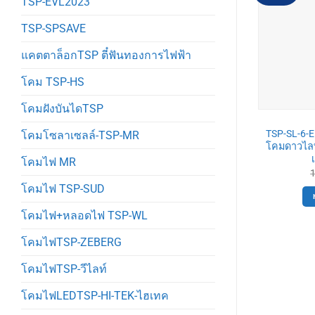
TSP-EVL2023
TSP-SPSAVE
แคตตาล็อกTSP ตี๋ฟันทองการไฟฟ้า
โคม TSP-HS
โคมฝังบันไดTSP
TSP-SL-6-
โคมโซลาเซลล์-TSP-MR
โคมดาวไลท์
โคมไฟ MR
โคมไฟ TSP-SUD
โคมไฟ+หลอดไฟ TSP-WL
โคมไฟTSP-ZEBERG
โคมไฟTSP-วีไลท์
โคมไฟLEDTSP-HI-TEK-ไฮเทค