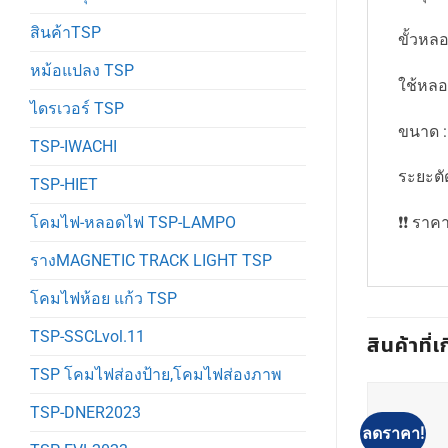
สินค้าTSP
ขั้วหลอ
หม้อแปลง TSP
ใช้หล
ไดรเวอร์ TSP
ขนาด :
TSP-IWACHI
ระยะตั
TSP-HIET
❗️❗️ รา
โคมไฟ-หลอดไฟ TSP-LAMPO
รางMAGNETIC TRACK LIGHT TSP
โคมไฟห้อย แก้ว TSP
TSP-SSCLvol.11
สินค้าที่เ
TSP โคมไฟส่องป้าย,โคมไฟส่องภาพ
TSP-DNER2023
ลดราคา!