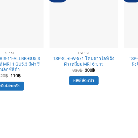
TSP-SL
TSP-SL
ERIS-11-ALLBK-GU5.3
TSP-SL-6-W-571 โคมดาวไลท์ ฝัง
TSP-
 MR11 GU5.3 สีดำ รี
ฝ้า เหลี่ยม MR16 ขาว
ฝัง
เฟล็กซ์สีดำ
Original
Current
330
฿
300
฿
price
price
Original
Current
120
฿
110
฿
was:
is:
price
price
หยิบใส่ตะกร้า
330฿.
300฿.
was:
is:
หยิบใส่ตะกร้า
120฿.
110฿.