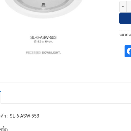
จำนวน
หมวดหม
นค้า : SL-6-ASW-553
เหล็ก