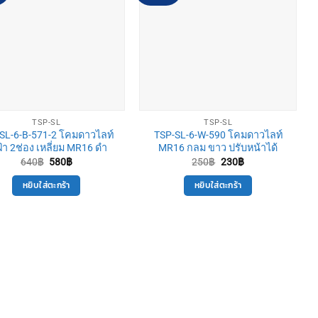
TSP-SL
TSP-SL
SL-6-B-571-2 โคมดาวไลท์
TSP-SL-6-W-590 โคมดาวไลท์
ฝ้า 2ช่อง เหลี่ยม MR16 ดำ
MR16 กลม ขาว ปรับหน้าได้
Original
Current
Original
Current
640
฿
580
฿
250
฿
230
฿
price
price
price
price
was:
is:
was:
is:
หยิบใส่ตะกร้า
หยิบใส่ตะกร้า
640฿.
580฿.
250฿.
230฿.