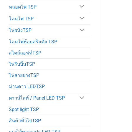
หลอดไฟ TSP
โคมไฟ TSP
ไฟผนังTSP
โคมไฟห้อยคริสตัล TSP
สไตล์ลอฟท์TSP
ไฟริบบิ้นTSP
ไฟสายยางTSP
ม่านดาว LEDTSP
ดาวน์ไลท์ / Panel LED TSP
Spot light TSP
สินค้าทั่วไปTSP
แผงไส้ซาลาเปา LED TSP