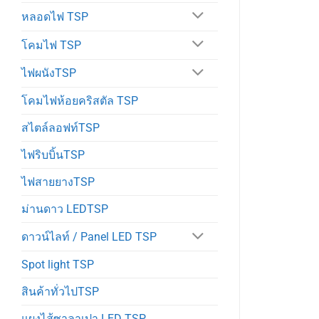
หลอดไฟ TSP
โคมไฟ TSP
ไฟผนังTSP
โคมไฟห้อยคริสตัล TSP
สไตล์ลอฟท์TSP
ไฟริบบิ้นTSP
ไฟสายยางTSP
ม่านดาว LEDTSP
ดาวน์ไลท์ / Panel LED TSP
Spot light TSP
สินค้าทั่วไปTSP
แผงไส้ซาลาเปา LED TSP