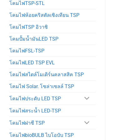
โคมไฟTSP-STL
โคมไฟห้อยคริสตัลเชิงเทียน TSP
โคมไฟTSP อิวาชิ
โคมปั้มน้ำมันLED TSP
โคมไฟFSL-TSP
โคมไฟLED TSP EVL
โคมไฟสไตล์โมเดิร์นคลาสสิค TSP
โคมไฟ Solar. โซล่าเซลล์ TSP
โคมไฟประดับ LED TSP
โคมไฟสระน้ำ LED-TSP
โคมไฟฝาชี TSP
โคมไฟbioBULB ไบโอบับ TSP