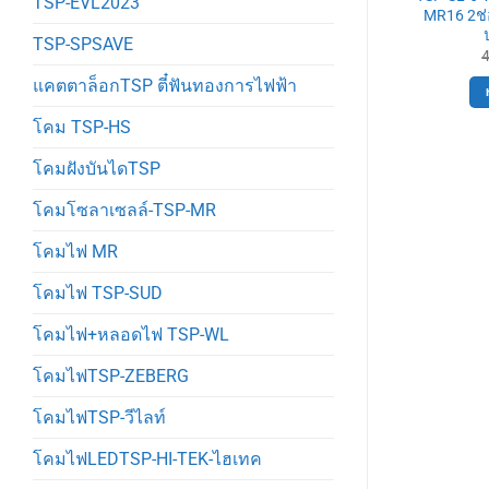
TSP-EVL2023
ล LED 15W ฝัง
MR16 2ช่อง กลม ขาว ปรับหน้า
MR16 2ช่อ
000K แสงวอร์ม
ได้
TSP-SPSAVE
Original
Current
Original
Current
150
฿
800
฿
720
฿
price
price
price
price
แคตตาล็อกTSP ตี๋ฟันทองการไฟฟ้า
was:
is:
was:
is:
ตะกร้า
หยิบใส่ตะกร้า
160฿.
150฿.
800฿.
720฿.
โคม TSP-HS
โคมฝังบันไดTSP
โคมโซลาเซลล์-TSP-MR
โคมไฟ MR
โคมไฟ TSP-SUD
โคมไฟ+หลอดไฟ TSP-WL
โคมไฟTSP-ZEBERG
โคมไฟTSP-วีไลท์
โคมไฟLEDTSP-HI-TEK-ไฮเทค