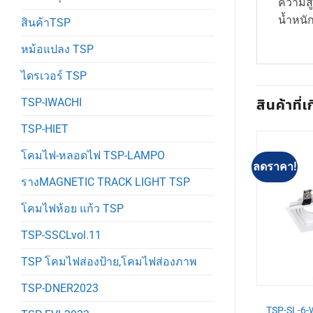
ความสู
น้ำหนั
สินค้าTSP
หม้อแปลง TSP
ไดรเวอร์ TSP
สินค้าที่เ
TSP-IWACHI
TSP-HIET
โคมไฟ-หลอดไฟ TSP-LAMPO
ลดราคา!
ลดราคา!
รางMAGNETIC TRACK LIGHT TSP
โคมไฟห้อย แก้ว TSP
TSP-SSCLvol.11
TSP โคมไฟส่องป้าย,โคมไฟส่องภาพ
TSP-DNER2023
-SL
TSP-SL
URN-W-4-15W-
TSP-SL-6-W-588-2 โคมดาวไลท์
TSP-SL-6-