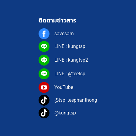
ติดตามข่าวสาร
savesam
LINE : kungtsp
LINE : kungtsp2
LINE : @teetsp
YouTube
@tsp_teephanthong
@kungtsp