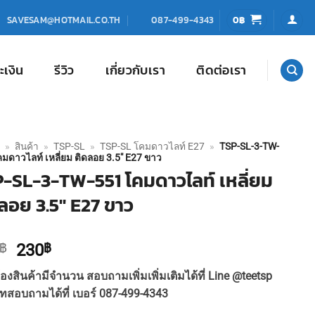
0
฿
SAVESAM@HOTMAIL.CO.TH
087-499-4343
ะเงิน
รีวิว
เกี่ยวกับเรา
ติดต่อเรา
»
สินค้า
»
TSP-SL
»
TSP-SL โคมดาวไลท์ E27
»
TSP-SL-3-TW-
มดาวไลท์ เหลี่ยม ติดลอย 3.5″ E27 ขาว
-SL-3-TW-551 โคมดาวไลท์ เหลี่ยม
ลอย 3.5″ E27 ขาว
Original
Current
฿
230
฿
price
price
องสินค้ามีจำนวน สอบถามเพิ่มเพิ่มเติมได้ที่ Line @teetsp
was:
is:
ทสอบถามได้ที่ เบอร์ 087-499-4343
250฿.
230฿.