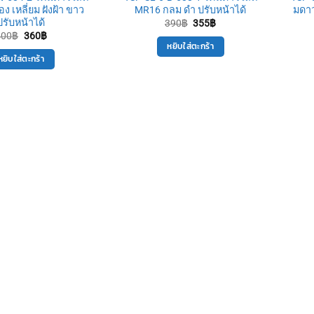
ง เหลี่ยม ฝังฝ้า ขาว
MR16 กลม ดำ ปรับหน้าได้
มดาว
ปรับหน้าได้
Original
Current
390
฿
355
฿
price
price
Original
Current
400
฿
360
฿
was:
is:
price
price
หยิบใส่ตะกร้า
390฿.
355฿.
was:
is:
หยิบใส่ตะกร้า
400฿.
360฿.