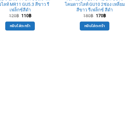
ไลท์ MR11 GU5.3 สีขาว รี
โคมดาวไลท์ GU10 2ช่อง เหลี่ยม
เฟล็กซ์สีดำ
สีขาว รีเฟล็กซ์ สีดำ
Original
Current
Original
Current
120
฿
110
฿
180
฿
170
฿
price
price
price
price
was:
is:
was:
is:
หยิบใส่ตะกร้า
หยิบใส่ตะกร้า
120฿.
110฿.
180฿.
170฿.