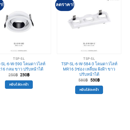
า!
ลดราคา!
TSP-SL
TSP-SL
-SL-6-W-590 โคมดาวไลท์
TSP-SL-6-W-584-3 โคมดาวไลท์
16 กลม ขาว ปรับหน้าได้
MR16 3ช่อง เหลี่ยม ฝังฝ้า ขาว
ปรับหน้าได้
Original
Current
250
฿
230
฿
price
price
Original
Current
580
฿
530
฿
was:
is:
price
price
หยิบใส่ตะกร้า
250฿.
230฿.
was:
is:
หยิบใส่ตะกร้า
580฿.
530฿.