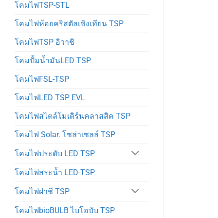
โคมไฟTSP-STL
โคมไฟห้อยคริสตัลเชิงเทียน TSP
โคมไฟTSP อิวาชิ
โคมปั้มน้ำมันLED TSP
โคมไฟFSL-TSP
โคมไฟLED TSP EVL
โคมไฟสไตล์โมเดิร์นคลาสสิค TSP
โคมไฟ Solar. โซล่าเซลล์ TSP
โคมไฟประดับ LED TSP
โคมไฟสระน้ำ LED-TSP
โคมไฟฝาชี TSP
โคมไฟbioBULB ไบโอบับ TSP