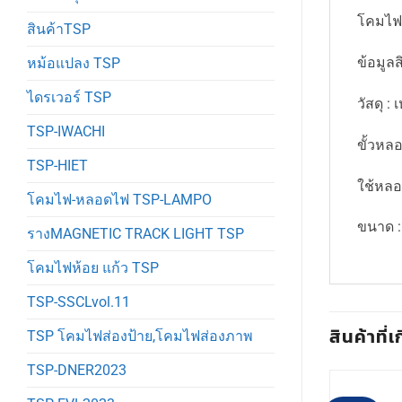
โคมไฟเ
สินค้าTSP
ข้อมูลส
หม้อแปลง TSP
ไดรเวอร์ TSP
วัสดุ : 
TSP-IWACHI
ขั้วหล
TSP-HIET
ใช้หลอ
โคมไฟ-หลอดไฟ TSP-LAMPO
ขนาด :
รางMAGNETIC TRACK LIGHT TSP
โคมไฟห้อย แก้ว TSP
TSP-SSCLvol.11
สินค้าที่เ
TSP โคมไฟส่องป้าย,โคมไฟส่องภาพ
TSP-DNER2023