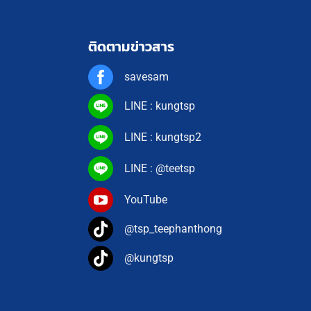
ติดตามข่าวสาร
savesam
LINE : kungtsp
LINE : kungtsp2
LINE : @teetsp
YouTube
@tsp_teephanthong
@kungtsp