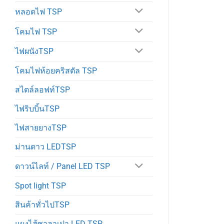
หลอดไฟ TSP
โคมไฟ TSP
ไฟผนังTSP
โคมไฟห้อยคริสตัล TSP
สไตล์ลอฟท์TSP
ไฟริบบิ้นTSP
ไฟสายยางTSP
ม่านดาว LEDTSP
ดาวน์ไลท์ / Panel LED TSP
Spot light TSP
สินค้าทั่วไปTSP
แผงไส้ซาลาเปา LED TSP