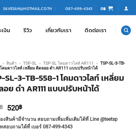
0
฿
SAVESAM@HOTMAIL.CO.TH
087-499-4343
ะเงิน
รีวิว
เกี่ยวกับเรา
ติดต่อเรา
»
สินค้า
»
TSP-SL
»
TSP-SL โคมดาวไลท์ AR111
»
TSP-SL-3-TB-
โคมดาวไลท์ เหลี่ยม ติดลอย ดำ AR111 แบบปรับหน้าได้
-SL-3-TB-558-1 โคมดาวไลท์ เหลี่ยม
ลอย ดำ AR111 แบบปรับหน้าได้
Original
Current
฿
520
฿
price
price
องสินค้ามีจำนวน สอบถามเพิ่มเพิ่มเติมได้ที่ Line @teetsp
was:
is:
ทสอบถามได้ที่ เบอร์ 087-499-4343
570฿.
520฿.