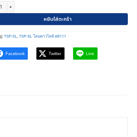
TSP-SL-3-TB-558-1 โคมดาวไลท์ เหลี่ยม ติดลอย ดำ AR111 แบบปรับหน้าได้
หยิบใส่ตะกร้า
ู่:
TSP-SL
,
TSP-SL โคมดาวไลท์ AR111
Facebook
Twitter
Line