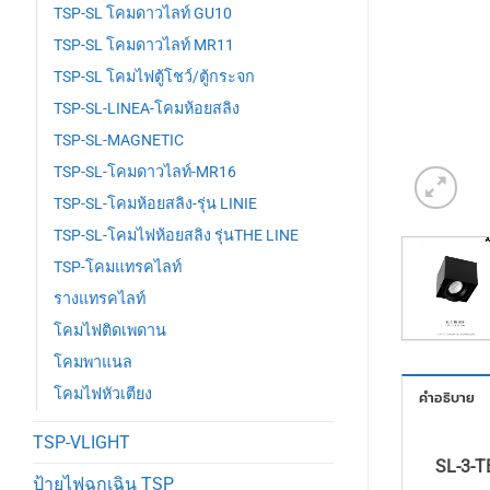
TSP-SL โคมดาวไลท์ GU10
TSP-SL โคมดาวไลท์ MR11
TSP-SL โคมไฟตู้โชว์/ตู้กระจก
TSP-SL-LINEA-โคมห้อยสลิง
TSP-SL-MAGNETIC
TSP-SL-โคมดาวไลท์-MR16
TSP-SL-โคมห้อยสลิง-รุ่น LINIE
TSP-SL-โคมไฟห้อยสลิง รุ่นTHE LINE
TSP-โคมแทรคไลท์
รางแทรคไลท์
โคมไฟติดเพดาน
โคมพาแนล
โคมไฟหัวเตียง
คำอธิบาย
TSP-VLIGHT
SL-3-T
ป้ายไฟฉุกเฉิน TSP