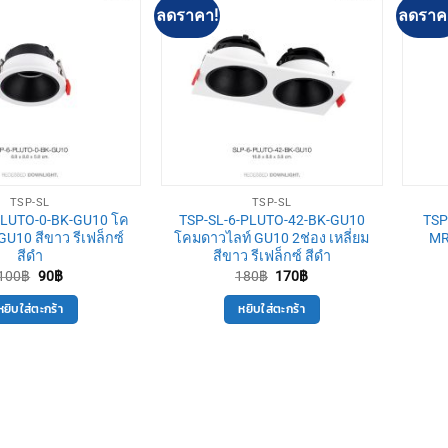
ลดราคา!
ลดราค
TSP-SL
TSP-SL
PLUTO-0-BK-GU10 โค
TSP-SL-6-PLUTO-42-BK-GU10
TSP
GU10 สีขาว รีเฟล็กซ์
โคมดาวไลท์ GU10 2ช่อง เหลี่ยม
MR
สีดำ
สีขาว รีเฟล็กซ์ สีดำ
Original
Current
Original
Current
100
฿
90
฿
180
฿
170
฿
price
price
price
price
was:
is:
was:
is:
หยิบใส่ตะกร้า
หยิบใส่ตะกร้า
100฿.
90฿.
180฿.
170฿.