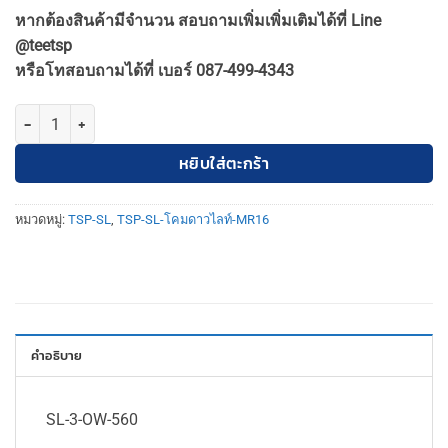
price
price
หากต้องสินค้ามีจำนวน สอบถามเพิ่มเพิ่มเติมได้ที่ Line
was:
is:
@teetsp
230฿.
210฿.
หรือโทสอบถามได้ที่ เบอร์ 087-499-4343
จำนวน TSP-SL-3-OW-560 โคมดาวไลท์ MR16 ติดลอย 3.5″ ขาว ปรับหน้าไ
หยิบใส่ตะกร้า
หมวดหมู่:
TSP-SL
,
TSP-SL-โคมดาวไลท์-MR16
คำอธิบาย
SL-3-OW-560