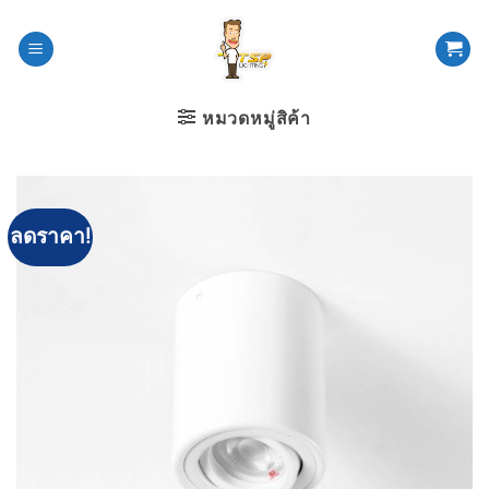
ข้าม
ไป
ยัง
เนื้อหา
หมวดหมู่สิค้า
ลดราคา!