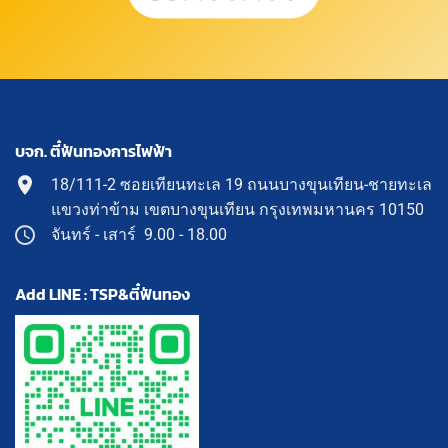
บจก. ตี๋ฟันทองการไฟฟ้า
18/111-2 ซอยเทียนทะเล 19 ถนนบางขุนเทียน-ชายทะเล
แขวงท่าข้าม เขตบางขุนเทียน กรุงเทพมหานคร 10150
จันทร์ - เสาร์ 9.00 - 18.00
Add LINE : TSP&ตี๋ฟันทอง