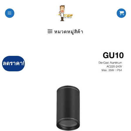
ข้าม
ไป
ยัง
เนื้อหา
หมวดหมู่สิค้า
ลดราคา!