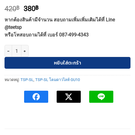
Original
Current
420
฿
380
฿
price
price
หากต้องสินค้ามีจำนวน สอบถามเพิ่มเพิ่มเติมได้ที่ Line
was:
is:
@teetsp
420฿.
380฿.
หรือโทสอบถามได้ที่ เบอร์ 087-499-4343
จำนวน TSP-SL-3-OB-570-GU10-IP54 โคมดาวไลท์ ติดลอย GU10 กลม ติดล
หยิบใส่ตะกร้า
หมวดหมู่:
TSP-SL
,
TSP-SL โคมดาวไลท์ GU10