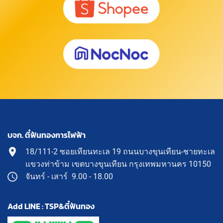
บจก. ตี๋ฟันทองการไฟฟ้า
18/111-2 ซอยเทียนทะเล 19 ถนนบางขุนเทียน-ชายทะเล
แขวงท่าข้าม เขตบางขุนเทียน กรุงเทพมหานคร 10150
จันทร์ - เสาร์ 9.00 - 18.00
Add LINE : TSP&ตี๋ฟันทอง