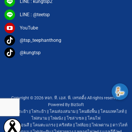
LINE : kungtsp2
LINE : @teetsp
YouTube
@tsp_teephanthong
@kungtsp
Copyright © 2026 หจก. ที. เอส. พี. เทรดดิ้ง All rights reserved.
Powered By
BizSoft
โคมไฟระย้า
||
ไฟระย้า
||
โคมส่องสนาม
||
โคมฝังพื้น
||
โคมแทคไลท์
||
ไฟสนาม
||
ไฟผนัง
||
โซล่าเซล
||
โคมไฟ
หลอดนีออนสี
||
โคมตะแกรง
||
คริสตัล
||
ไฟห้อย
||
ไฟเพดาน
||
ดาวไลท์
||
โคมถนน
||
ไฟประดับ
||
ไฟสายยาง
||
หลอดไฟ led
||
แอลอีดี led