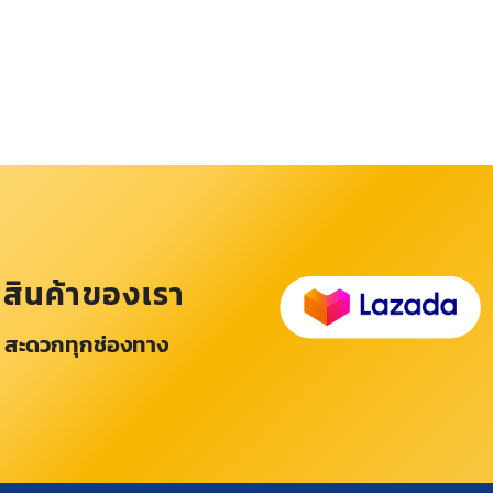
อสินค้าของเรา
 สะดวกทุกช่องทาง