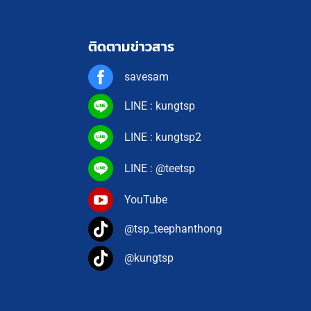
ติดตามข่าวสาร
savesam
LINE : kungtsp
LINE : kungtsp2
LINE : @teetsp
YouTube
@tsp_teephanthong
@kungtsp