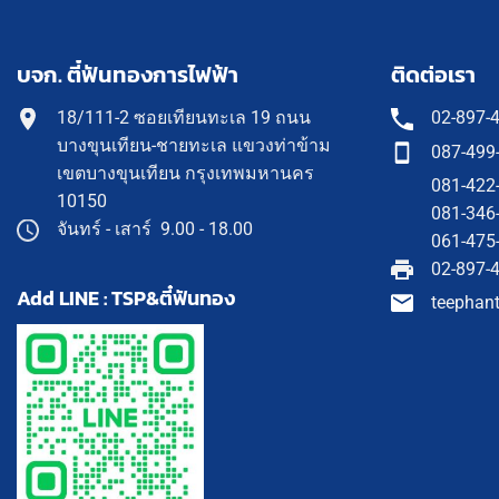
บจก. ตี๋ฟันทองการไฟฟ้า
ติดต่อเรา
18/111-2 ซอยเทียนทะเล 19 ถนน
02-897-
บางขุนเทียน-ชายทะเล แขวงท่าข้าม
087-499
เขตบางขุนเทียน กรุงเทพมหานคร
081-422
10150
081-346
จันทร์ - เสาร์ 9.00 - 18.00
061-475
02-897-
Add LINE : TSP&ตี๋ฟันทอง
teephan