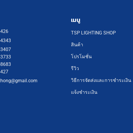
เมนู
4426
TSP LIGHTING SHOP
-4343
สินค้า
-3407
โปรโมชั่น
-3733
-8683
รีวิว
4427
วิธีการจัดส่งและการชำระเงิน
thong@gmail.com
แจ้งชำระเงิน