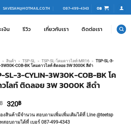
0
฿
SAVESAM@HOTMAIL.CO.TH
087-499-4343
ะเงิน
รีวิว
เกี่ยวกับเรา
ติดต่อเรา
»
สินค้า
»
TSP-SL
»
TSP-SL-โคมดาวไลท์-MR16
»
TSP-SL-3-
-3W30K-COB-BK โคมดาวไลท์ ติดลอย 3W 3000K สีดำ
P-SL-3-CYLIN-3W30K-COB-BK โค
วไลท์ ติดลอย 3W 3000K สีดำ
Original
Current
฿
320
฿
price
price
องสินค้ามีจำนวน สอบถามเพิ่มเพิ่มเติมได้ที่ Line @teetsp
was:
is:
ทสอบถามได้ที่ เบอร์ 087-499-4343
350฿.
320฿.