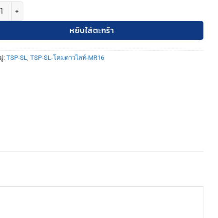
 TSP-SL-3-CYLIN-3W30K-COB-BK โคมดาวไลท์ ติดลอย 3W 3000K สีดำ ชิ้
หยิบใส่ตะกร้า
ู่:
TSP-SL
,
TSP-SL-โคมดาวไลท์-MR16