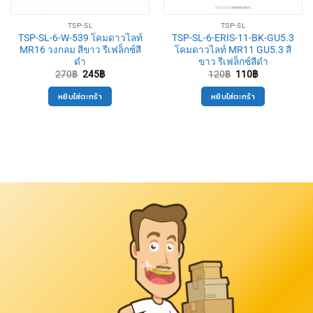
TSP-SL
TSP-SL
TSP-SL-6-W-539 โคมดาวไลท์
TSP-SL-6-ERIS-11-BK-GU5.3
MR16 วงกลม สีขาว รีเฟล็กซ์สี
โคมดาวไลท์ MR11 GU5.3 สี
ดำ
ขาว รีเฟล็กซ์สีดำ
Original
Current
Original
Current
270
฿
245
฿
120
฿
110
฿
price
price
price
price
was:
is:
was:
is:
หยิบใส่ตะกร้า
หยิบใส่ตะกร้า
270฿.
245฿.
120฿.
110฿.