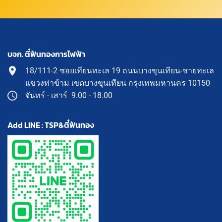
บจก. ตี๋ฟันทองการไฟฟ้า
18/111-2 ซอยเทียนทะเล 19 ถนนบางขุนเทียน-ชายทะเล
แขวงท่าข้าม เขตบางขุนเทียน กรุงเทพมหานคร 10150
จันทร์ - เสาร์ 9.00 - 18.00
Add LINE : TSP&ตี๋ฟันทอง