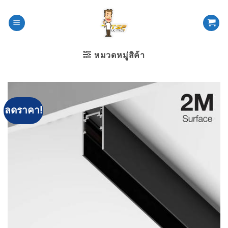
ข้าม
ไป
ยัง
เนื้อหา
หมวดหมู่สิค้า
ลดราคา!