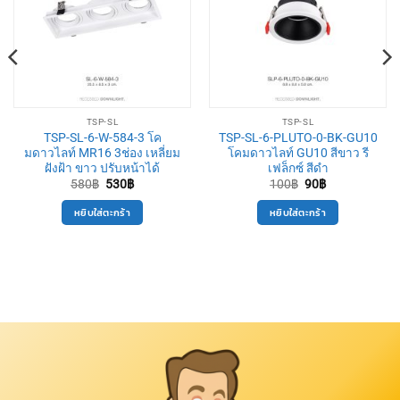
TSP-SL
TSP-SL
TSP-SL-6-W-584-3 โค
TSP-SL-6-PLUTO-0-BK-GU10
มดาวไลท์ MR16 3ช่อง เหลี่ยม
โคมดาวไลท์ GU10 สีขาว รี
ฝังฝ้า ขาว ปรับหน้าได้
เฟล็กซ์ สีดำ
Original
Current
Original
Current
580
฿
530
฿
100
฿
90
฿
price
price
price
price
was:
is:
was:
is:
หยิบใส่ตะกร้า
หยิบใส่ตะกร้า
580฿.
530฿.
100฿.
90฿.