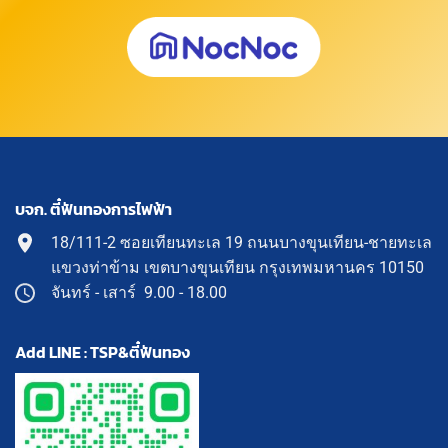
บจก. ตี๋ฟันทองการไฟฟ้า
18/111-2 ซอยเทียนทะเล 19 ถนนบางขุนเทียน-ชายทะเล
แขวงท่าข้าม เขตบางขุนเทียน กรุงเทพมหานคร 10150
จันทร์ - เสาร์ 9.00 - 18.00
Add LINE : TSP&ตี๋ฟันทอง