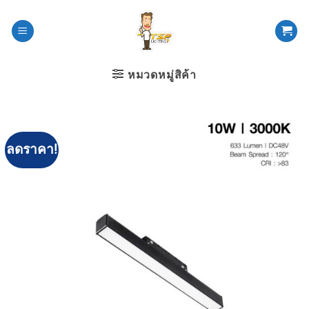
ข้าม
ไป
ยัง
เนื้อหา
หมวดหมู่สิค้า
ลดราคา!