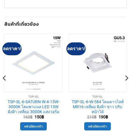
สินค้าที่เกี่ยวข้อง
ลดราคา!
ลดราคา!
TSP-SL
TSP-SL
TSP-SL-6-SATURN-W-4-15W-
TSP-SL-6-W-584 โคมดาวไลท์
3000K โคมพาแนล LED 15W
MR16 เหลี่ยม ฝังฝ้า ขาว ปรับ
ฝังฝ้า เหลี่ยม 3000K แสงวอร์ม
หน้าได้
Original
Current
Original
Current
160
฿
150
฿
210
฿
190
฿
price
price
price
price
was:
is:
was:
is:
หยิบใส่ตะกร้า
หยิบใส่ตะกร้า
160฿.
150฿.
210฿.
190฿.