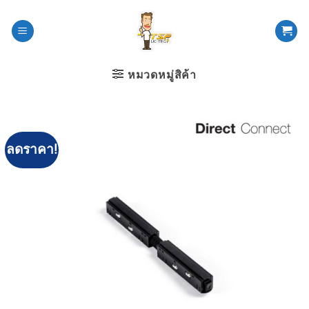
ข้าม
ไป
ยัง
เนื้อหา
หมวดหมู่สิค้า
ลดราคา!