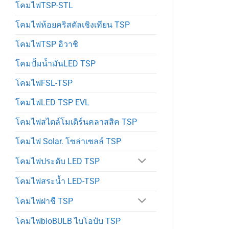
โคมไฟTSP-STL
โคมไฟห้อยคริสตัลเชิงเทียน TSP
โคมไฟTSP อิวาชิ
โคมปั้มน้ำมันLED TSP
โคมไฟFSL-TSP
โคมไฟLED TSP EVL
โคมไฟสไตล์โมเดิร์นคลาสสิค TSP
โคมไฟ Solar. โซล่าเซลล์ TSP
โคมไฟประดับ LED TSP
โคมไฟสระน้ำ LED-TSP
โคมไฟฝาชี TSP
โคมไฟbioBULB ไบโอบับ TSP