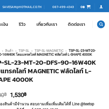
0
฿
SAVESAM@HOTMAIL.CO.TH
087-499-4343
ะเงิน
รีวิว
เกี่ยวกับเรา
ติดต่อเรา
»
สินค้า
»
TSP-SL
»
TSP-SL-MAGNETIC
»
TSP-SL-23-MT-20-
0-16W40K โคมแทรคไลท์ MAGNETIC ฟลัดไลท์ L-SHAPE 4000K
P-SL-23-MT-20-DFS-90-16W40K
แทรคไลท์ MAGNETIC ฟลัดไลท์ L-
APE 4000K
Original
Current
00
฿
1,530
฿
price
price
องสินค้ามีจำนวน สอบถามเพิ่มเพิ่มเติมได้ที่ Line @teetsp
was:
is: