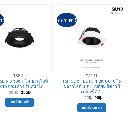
า!
ลดราคา!
TSP-SL
TSP-SL
SL-6-B-588-1 โคมดาวไลท์
TSP-SL-6-PLUTO-4-BK-GU10 โค
16 กลม ดำ ปรับหน้าได้
มดาวไลท์ GU10 เหลี่ยม สีขาว รี
เฟล็กซ์ สีดำ
Original
Current
390
฿
355
฿
price
price
Original
Current
100
฿
90
฿
was:
is:
price
price
หยิบใส่ตะกร้า
390฿.
355฿.
was:
is:
หยิบใส่ตะกร้า
100฿.
90฿.