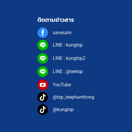
ติดตามข่าวสาร
savesam
LINE : kungtsp
LINE : kungtsp2
LINE : @teetsp
YouTube
@tsp_teephanthong
@kungtsp