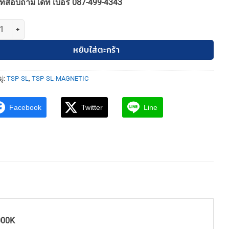
ทสอบถามได้ที่ เบอร์ 087-499-4343
1,700฿.
1,530฿.
 TSP-SL-23-MT-20-DFS-90-16W40K โคมแทรคไลท์ MAGNETIC ฟลัดไลท์ L
หยิบใส่ตะกร้า
ู่:
TSP-SL
,
TSP-SL-MAGNETIC
Facebook
Twitter
Line
000K