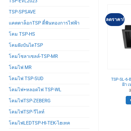
TSP-EVL2023
TSP-SPSAVE
ลดราคา!
ลดราคา!
แคตตาล็อกTSP ตี๋ฟันทองการไฟฟ้า
โคม TSP-HS
โคมฝังบันไดTSP
โคมโซลาเซลล์-TSP-MR
โคมไฟ MR
-SL
TSP-SL
โคมไฟ TSP-SUD
4 โคมดาวไลท์
TSP-SL-6-W-590 โคมดาวไลท์
TSP-SL-6-B
ฝ้า ขาว ปรับหน้า
MR16 กลม ขาว ปรับหน้าได้
ฝ้า 
โคมไฟ+หลอดไฟ TSP-WL
้
Original
Current
250
฿
230
฿
price
price
Original
Current
190
฿
was:
is:
price
price
หยิบใส่ตะกร้า
โคมไฟTSP-ZEBERG
250฿.
230฿.
was:
is:
ตะกร้า
210฿.
190฿.
โคมไฟTSP-วีไลท์
โคมไฟLEDTSP-HI-TEK-ไฮเทค