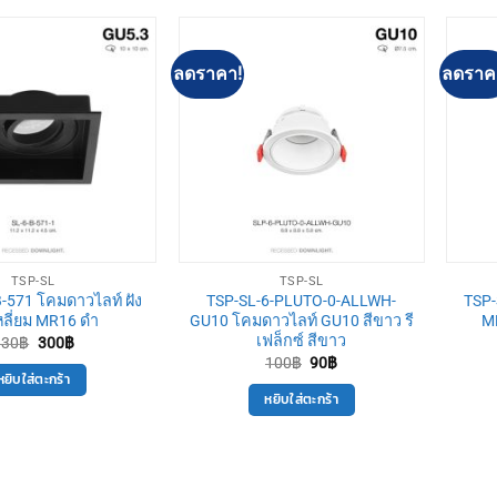
ลดราคา!
ลดราค
TSP-SL
TSP-SL
-571 โคมดาวไลท์ ฝัง
TSP-SL-6-PLUTO-0-ALLWH-
TSP-
เหลี่ยม MR16 ดำ
GU10 โคมดาวไลท์ GU10 สีขาว รี
MR
เฟล็กซ์ สีขาว
Original
Current
330
฿
300
฿
price
price
Original
Current
100
฿
90
฿
was:
is:
price
price
หยิบใส่ตะกร้า
330฿.
300฿.
was:
is:
หยิบใส่ตะกร้า
100฿.
90฿.