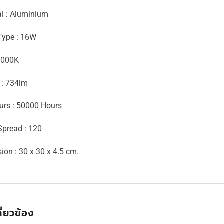
al : Aluminium
ype : 16W
4000K
: 734lm
ours : 50000 Hours
pread : 120
ion : 30 x 30 x 4.5 cm.
กี่ยวข้อง