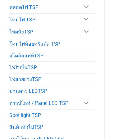
หลอดไฟ TSP
โคมไฟ TSP
ไฟผนังTSP
โคมไฟห้อยคริสตัล TSP
สไตล์ลอฟท์TSP
ไฟริบบิ้นTSP
ไฟสายยางTSP
ม่านดาว LEDTSP
ดาวน์ไลท์ / Panel LED TSP
Spot light TSP
สินค้าทั่วไปTSP
แผงไส้ซาลาเปา LED TSP