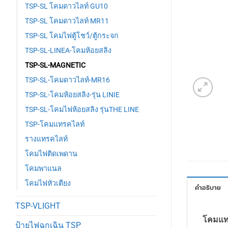
TSP-SL โคมดาวไลท์ GU10
TSP-SL โคมดาวไลท์ MR11
TSP-SL โคมไฟตู้โชว์/ตู้กระจก
TSP-SL-LINEA-โคมห้อยสลิง
TSP-SL-MAGNETIC
TSP-SL-โคมดาวไลท์-MR16
TSP-SL-โคมห้อยสลิง-รุ่น LINIE
TSP-SL-โคมไฟห้อยสลิง รุ่นTHE LINE
TSP-โคมแทรคไลท์
รางแทรคไลท์
โคมไฟติดเพดาน
โคมพาแนล
โคมไฟหัวเตียง
คำอธิบาย
TSP-VLIGHT
โคมแท
ป้ายไฟฉุกเฉิน TSP