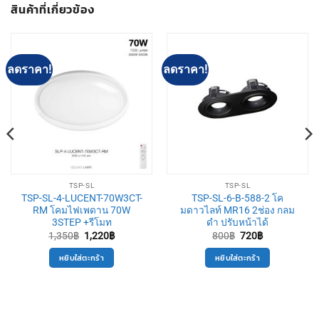
สินค้าที่เกี่ยวข้อง
ลดราคา!
ลดราคา!
TSP-SL
TSP-SL
TSP-SL-4-LUCENT-70W3CT-
TSP-SL-6-B-588-2 โค
RM โคมไฟเพดาน 70W
มดาวไลท์ MR16 2ช่อง กลม
3STEP +รีโมท
ดำ ปรับหน้าได้
Original
Current
Original
Current
1,350
฿
1,220
฿
800
฿
720
฿
price
price
price
price
was:
is:
was:
is:
หยิบใส่ตะกร้า
หยิบใส่ตะกร้า
1,350฿.
1,220฿.
800฿.
720฿.