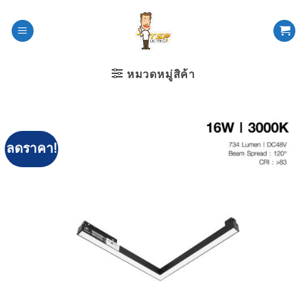
ข้าม
ไป
ยัง
เนื้อหา
หมวดหมู่สิค้า
ลดราคา!