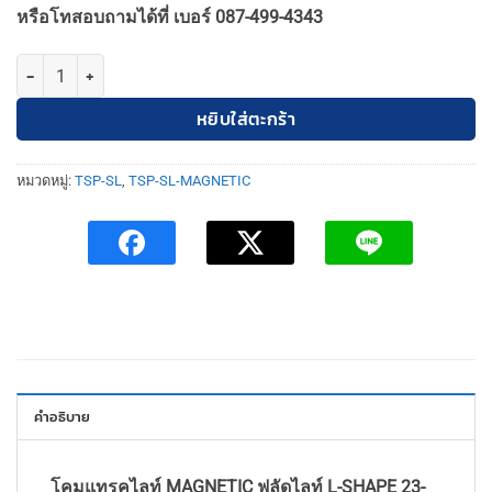
1,700฿.
1,530฿.
หรือโทสอบถามได้ที่ เบอร์ 087-499-4343
จำนวน TSP-SL-23-MT-20-DFS-90-16W30K โคมแทรคไลท์ MAGNETIC ฟลั
หยิบใส่ตะกร้า
หมวดหมู่:
TSP-SL
,
TSP-SL-MAGNETIC
คำอธิบาย
โคมแทรคไลท์ MAGNETIC ฟลัดไลท์ L-SHAPE 23-