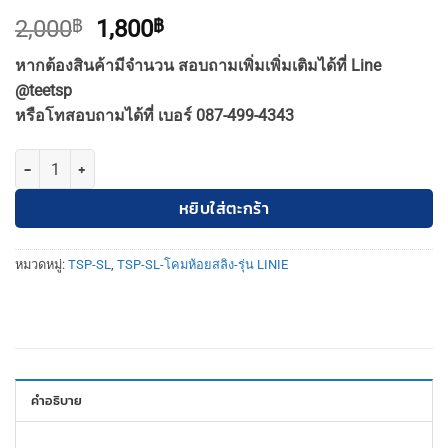
Original
Current
2,000
฿
1,800
฿
price
price
หากต้องสินค้ามีจำนวน สอบถามเพิ่มเพิ่มเติมได้ที่ Line
was:
is:
@teetsp
2,000฿.
1,800฿.
หรือโทสอบถามได้ที่ เบอร์ 087-499-4343
จำนวน TSP-SL-23-LINIE-24W3CT-WH โคมไฟห้อยสลิง ออฟฟิศ ต่อยาวได้
หยิบใส่ตะกร้า
หมวดหมู่:
TSP-SL
,
TSP-SL-โคมห้อยสลิง-รุ่น LINIE
คำอธิบาย