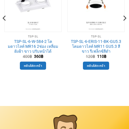
TSP-SL
TSP-SL
TSP-SL-6-W-584-2 โค
TSP-SL-6-ERIS-11-BK-GU5.3
มดาวไลท์ MR16 2ช่อง เหลี่ยม
โคมดาวไลท์ MR11 GU5.3 สี
ฝังฝ้า ขาว ปรับหน้าได้
ขาว รีเฟล็กซ์สีดำ
Original
Current
Original
Current
400
฿
360
฿
120
฿
110
฿
price
price
price
price
was:
is:
was:
is:
หยิบใส่ตะกร้า
หยิบใส่ตะกร้า
400฿.
360฿.
120฿.
110฿.