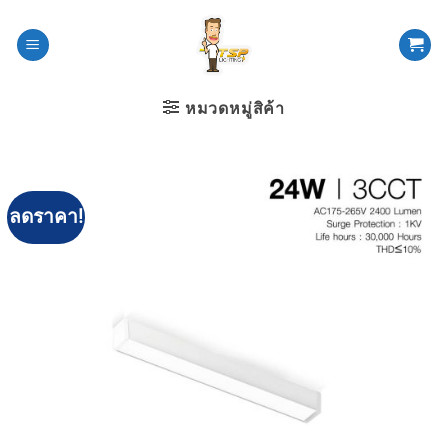
ข้าม
ไป
ยัง
เนื้อหา
หมวดหมู่สิค้า
ลดราคา!