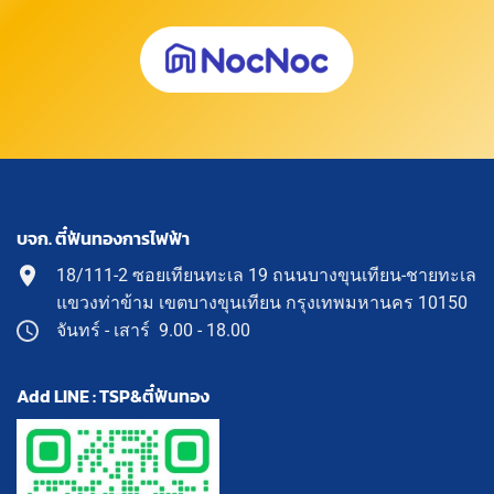
บจก. ตี๋ฟันทองการไฟฟ้า
18/111-2 ซอยเทียนทะเล 19 ถนนบางขุนเทียน-ชายทะเล
แขวงท่าข้าม เขตบางขุนเทียน กรุงเทพมหานคร 10150
จันทร์ - เสาร์ 9.00 - 18.00
Add LINE : TSP&ตี๋ฟันทอง