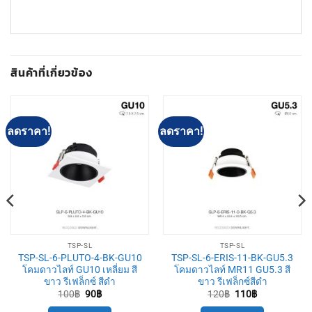
สินค้าที่เกี่ยวข้อง
ลดราคา!
ลดราคา!
TSP-SL
TSP-SL
TSP-SL-6-PLUTO-4-BK-GU10
TSP-SL-6-ERIS-11-BK-GU5.3
โคมดาวไลท์ GU10 เหลี่ยม สี
โคมดาวไลท์ MR11 GU5.3 สี
ขาว รีเฟล็กซ์ สีดำ
ขาว รีเฟล็กซ์สีดำ
Original
Current
Original
Current
100
฿
90
฿
120
฿
110
฿
price
price
price
price
was:
is:
was:
is: