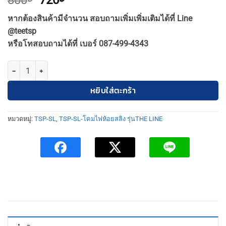
800
720
price
price
หากต้องสินค้ามีจำนวน สอบถามเพิ่มเพิ่มเติมได้ที่ Line
was:
is:
@teetsp
800฿.
720฿.
หรือโทสอบถามได้ที่ เบอร์ 087-499-4343
จำนวน TSP-SL-23-CONNECT-L-6.5W/3000K คอนเนคเตอร์รางไฟ LED เข้
หยิบใส่ตะกร้า
หมวดหมู่:
TSP-SL
,
TSP-SL-โคมไฟห้อยสลิง รุ่นTHE LINE