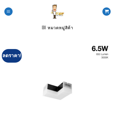
ข้าม
ไป
ยัง
เนื้อหา
หมวดหมู่สิค้า
ลดราคา!