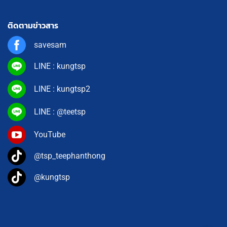
ติดตามข่าวสาร
savesam
LINE : kungtsp
LINE : kungtsp2
LINE : @teetsp
YouTube
@tsp_teephanthong
@kungtsp