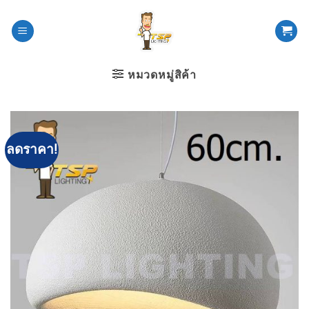
ข้าม
ไป
ยัง
เนื้อหา
หมวดหมู่สิค้า
ลดราคา!