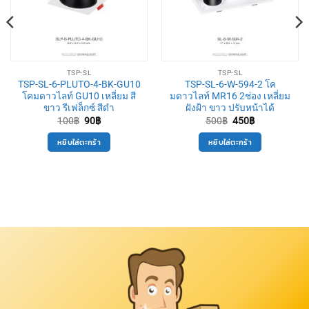
TSP-SL
TSP-SL
TSP-SL-6-PLUTO-4-BK-GU10
TSP-SL-6-W-594-2 โค
โคมดาวไลท์ GU10 เหลี่ยม สี
มดาวไลท์ MR16 2ช่อง เหลี่ยม
ขาว รีเฟล็กซ์ สีดำ
ฝังฝ้า ขาว ปรับหน้าได้
Original
Current
Original
Current
100
฿
90
฿
500
฿
450
฿
price
price
price
price
was:
is:
was:
is:
หยิบใส่ตะกร้า
หยิบใส่ตะกร้า
100฿.
90฿.
500฿.
450฿.