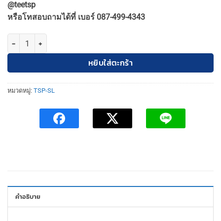
@teetsp
6,500฿.
5,850฿.
หรือโทสอบถามได้ที่ เบอร์ 087-499-4343
จำนวน TSP-SL-2-NORDIC-P-WH-60-E27 โคมไฟห้อย โมเดิร์น สไตล์นอร์ด
หยิบใส่ตะกร้า
หมวดหมู่:
TSP-SL
คำอธิบาย