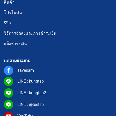
สินค้า
โปรโมชั่น
รีวิว
วิธีการจัดส่งและการชำระเงิน
แจ้งชำระเงิน
ติดตามข่าวสาร
savesam
LINE : kungtsp
LINE : kungtsp2
LINE : @teetsp