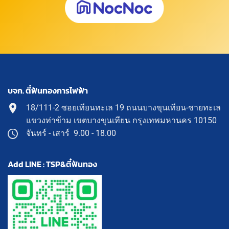
บจก. ตี๋ฟันทองการไฟฟ้า
18/111-2 ซอยเทียนทะเล 19 ถนนบางขุนเทียน-ชายทะเล
แขวงท่าข้าม เขตบางขุนเทียน กรุงเทพมหานคร 10150
จันทร์ - เสาร์ 9.00 - 18.00
Add LINE : TSP&ตี๋ฟันทอง