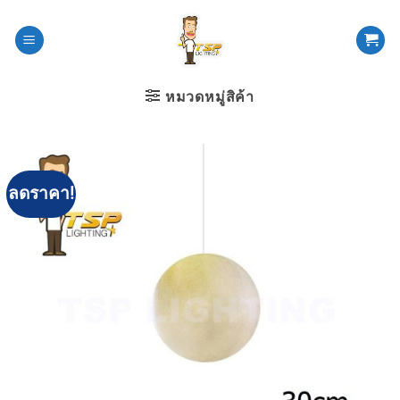
ข้าม
ไป
ยัง
เนื้อหา
หมวดหมู่สิค้า
ลดราคา!