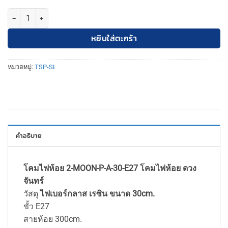
จำนวน TSP-SL-2-MOON-P-A-30-E27 โคมไฟห้อย โมเดิร์น ดวงจันทร์ 30c
หยิบใส่ตะกร้า
หมวดหมู่:
TSP-SL
คำอธิบาย
โคมไฟห้อย 2-MOON-P-A-30-E27 โคมไฟห้อย ดวง
จันทร์
วัสดุ
ไฟเบอร์กลาส เรซิน ขนาด 30cm.
ขั้ว E27
สายห้อย 300cm.