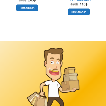
270
฿
245
฿
price
price
Original
Current
120
฿
110
฿
was:
is:
price
price
หยิบใส่ตะกร้า
270฿.
245฿.
was:
is:
หยิบใส่ตะกร้า
120฿.
110฿.