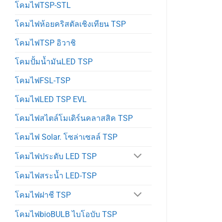
โคมไฟTSP-STL
โคมไฟห้อยคริสตัลเชิงเทียน TSP
โคมไฟTSP อิวาชิ
โคมปั้มน้ำมันLED TSP
โคมไฟFSL-TSP
โคมไฟLED TSP EVL
โคมไฟสไตล์โมเดิร์นคลาสสิค TSP
โคมไฟ Solar. โซล่าเซลล์ TSP
โคมไฟประดับ LED TSP
โคมไฟสระน้ำ LED-TSP
โคมไฟฝาชี TSP
โคมไฟbioBULB ไบโอบับ TSP