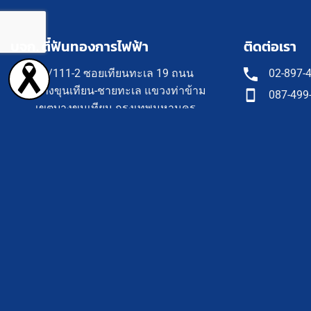
บจก. ตี๋ฟันทองการไฟฟ้า
ติดต่อเรา
18/111-2 ซอยเทียนทะเล 19 ถนน
02-897-
บางขุนเทียน-ชายทะเล แขวงท่าข้าม
087-499
เขตบางขุนเทียน กรุงเทพมหานคร
081-422
10150
081-346
จันทร์ - เสาร์ 9.00 - 18.00
061-475
02-897-
Add LINE : TSP&ตี๋ฟันทอง
teephan