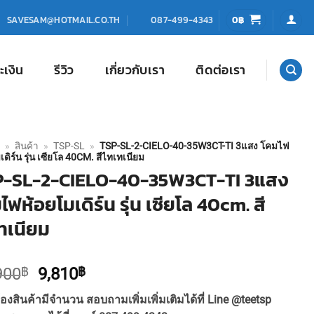
0
฿
SAVESAM@HOTMAIL.CO.TH
087-499-4343
ะเงิน
รีวิว
เกี่ยวกับเรา
ติดต่อเรา
»
สินค้า
»
TSP-SL
»
TSP-SL-2-CIELO-40-35W3CT-TI 3แสง โคมไฟ
เดิร์น รุ่น เซียโล 40CM. สีไทเทเนียม
P-SL-2-CIELO-40-35W3CT-TI 3แสง
ไฟห้อยโมเดิร์น รุ่น เซียโล 40cm. สี
ทเนียม
Original
Current
900
฿
9,810
฿
price
price
องสินค้ามีจำนวน สอบถามเพิ่มเพิ่มเติมได้ที่ Line @teetsp
was:
is: