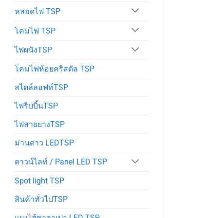
หลอดไฟ TSP
โคมไฟ TSP
ไฟผนังTSP
โคมไฟห้อยคริสตัล TSP
สไตล์ลอฟท์TSP
ไฟริบบิ้นTSP
ไฟสายยางTSP
ม่านดาว LEDTSP
ดาวน์ไลท์ / Panel LED TSP
Spot light TSP
สินค้าทั่วไปTSP
แผงไส้ซาลาเปา LED TSP