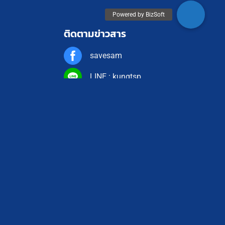
ติดตามข่าวสาร
savesam
LINE : kungtsp
LINE : kungtsp2
LINE : @teetsp
YouTube
@tsp_teephanthong
@kungtsp