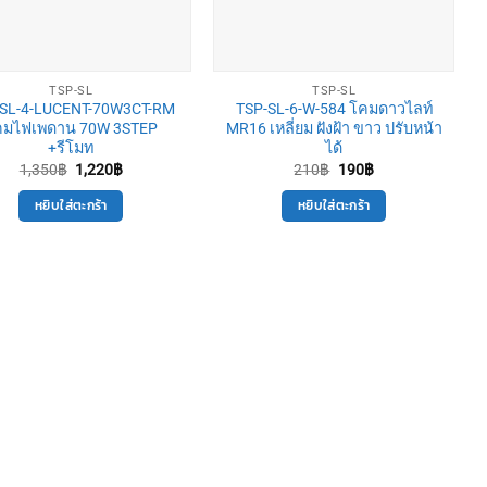
TSP-SL
TSP-SL
-SL-4-LUCENT-70W3CT-RM
TSP-SL-6-W-584 โคมดาวไลท์
คมไฟเพดาน 70W 3STEP
MR16 เหลี่ยม ฝังฝ้า ขาว ปรับหน้า
+รีโมท
ได้
Original
Current
Original
Current
1,350
฿
1,220
฿
210
฿
190
฿
price
price
price
price
was:
is:
was:
is:
หยิบใส่ตะกร้า
หยิบใส่ตะกร้า
1,350฿.
1,220฿.
210฿.
190฿.