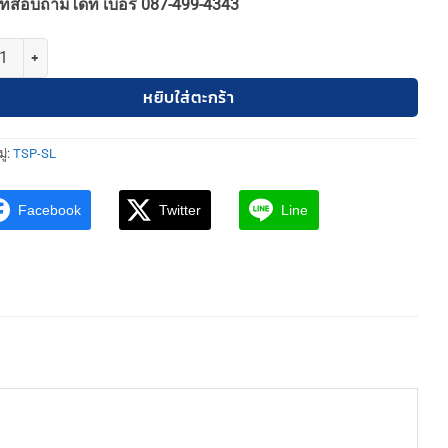
ทสอบถามได้ที่ เบอร์ 087-499-4343
10,900฿.
9,810฿.
TSP-SL-2-CIELO-40-35W3CT-TI 3แสง โคมไฟห้อยโมเดิร์น รุ่น เซียโล 40cm.
หยิบใส่ตะกร้า
ู่:
TSP-SL
Facebook
Twitter
Line