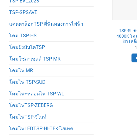
TSP-EVL2023
TSP-SPSAVE
แคตตาล็อกTSP ตี๋ฟันทองการไฟฟ้า
TSP-SL-
โคม TSP-HS
4000K โค
ฝ้า เหล
โคมฝังบันไดTSP
โคมโซลาเซลล์-TSP-MR
โคมไฟ MR
โคมไฟ TSP-SUD
โคมไฟ+หลอดไฟ TSP-WL
โคมไฟTSP-ZEBERG
โคมไฟTSP-วีไลท์
โคมไฟLEDTSP-HI-TEK-ไฮเทค