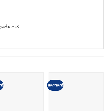
ดเซ็นเซอร์
า!
ลดราคา!
ล