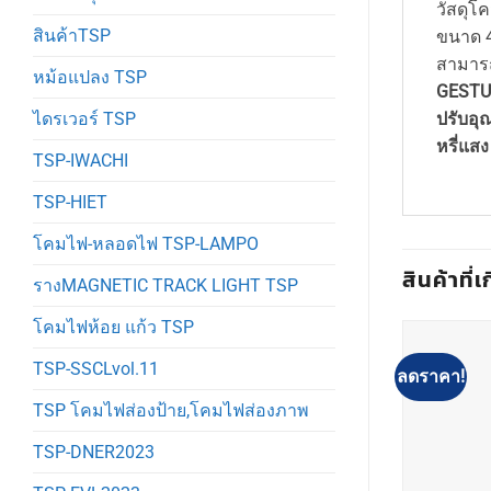
วัสดุโ
สินค้าTSP
ขนาด 
สามารถ
หม้อแปลง TSP
GESTU
ปรับอุ
ไดรเวอร์ TSP
หรี่แส
TSP-IWACHI
TSP-HIET
โคมไฟ-หลอดไฟ TSP-LAMPO
สินค้าที่เ
รางMAGNETIC TRACK LIGHT TSP
โคมไฟห้อย แก้ว TSP
TSP-SSCLvol.11
ลดราคา!
TSP โคมไฟส่องป้าย,โคมไฟส่องภาพ
TSP-DNER2023