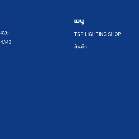
เมนู
4426
TSP LIGHTING SHOP
-4343
สินค้า
-3407
โปรโมชั่น
-3733
-8683
รีวิว
4427
วิธีการจัดส่งและการชำระเงิน
thong@gmail.com
แจ้งชำระเงิน