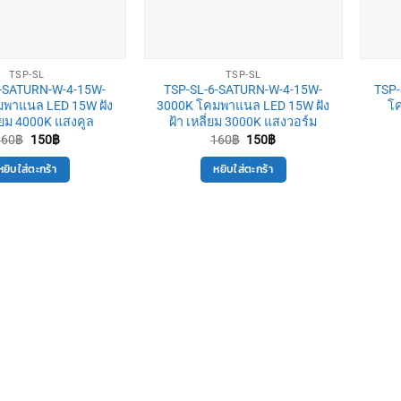
TSP-SL
TSP-SL
6-SATURN-W-4-15W-
TSP-SL-6-SATURN-W-4-15W-
TSP
มพาแนล LED 15W ฝัง
3000K โคมพาแนล LED 15W ฝัง
โ
ี่ยม 4000K แสงคูล
ฝ้า เหลี่ยม 3000K แสงวอร์ม
Original
Current
Original
Current
160
฿
150
฿
160
฿
150
฿
price
price
price
price
was:
is:
was:
is:
หยิบใส่ตะกร้า
หยิบใส่ตะกร้า
160฿.
150฿.
160฿.
150฿.