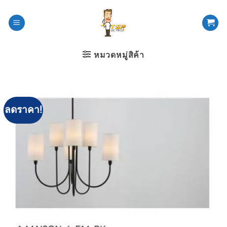
ข้าม
ไป
ยัง
เนื้อหา
หมวดหมู่สิค้า
ลดราคา!