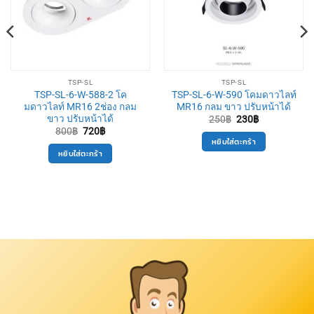
TSP-SL
TSP-SL
TSP-SL-6-W-588-2 โค
TSP-SL-6-W-590 โคมดาวไลท์
มดาวไลท์ MR16 2ช่อง กลม
MR16 กลม ขาว ปรับหน้าได้
ขาว ปรับหน้าได้
Original
Current
250
฿
230
฿
price
price
Original
Current
800
฿
720
฿
was:
is:
price
price
หยิบใส่ตะกร้า
250฿.
230฿.
was:
is:
หยิบใส่ตะกร้า
800฿.
720฿.