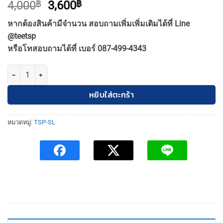
Original
Current
4,000
฿
3,600
฿
price
price
หากต้องสินค้ามีจำนวน สอบถามเพิ่มเพิ่มเติมได้ที่ Line
was:
is:
@teetsp
4,000฿.
3,600฿.
หรือโทสอบถามได้ที่ เบอร์ 087-499-4343
จำนวน TSP-SL-1-MAISON-6-E14-BK โคมไฟช่อ รุ่นเมซง E14 ชิ้น
หยิบใส่ตะกร้า
หมวดหมู่:
TSP-SL