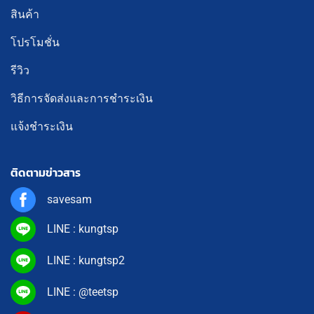
สินค้า
โปรโมชั่น
รีวิว
วิธีการจัดส่งและการชำระเงิน
แจ้งชำระเงิน
ติดตามข่าวสาร
savesam
LINE : kungtsp
LINE : kungtsp2
LINE : @teetsp