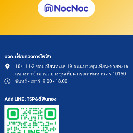
บจก. ตี๋ฟันทองการไฟฟ้า
18/111-2 ซอยเทียนทะเล 19 ถนนบางขุนเทียน-ชายทะเล
แขวงท่าข้าม เขตบางขุนเทียน กรุงเทพมหานคร 10150
จันทร์ - เสาร์ 9.00 - 18.00
Add LINE : TSP&ตี๋ฟันทอง