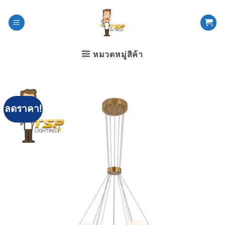
ข้าม
ไป
ยัง
เนื้อหา
หมวดหมู่สิค้า
ลดราคา!