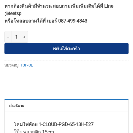
price
price
หากต้องสินค้ามีจำนวน สอบถามเพิ่มเพิ่มเติมได้ที่ Line
was:
is:
@teetsp
3,500฿.
3,150฿.
หรือโทสอบถามได้ที่ เบอร์ 087-499-4343
จำนวน TSP-SL-1-CLOUD-PGD-65-13H-E27 โคมไฟห้อย โมเดิร์น คลาวด์(
หยิบใส่ตะกร้า
หมวดหมู่:
TSP-SL
คำอธิบาย
โคมไฟห้อย 1-CLOUD-PGD-65-13H-E27
โป๊ะ พลาสติก 15cm.