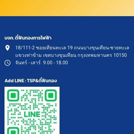
บจก. ตี๋ฟันทองการไฟฟ้า
18/111-2 ซอยเทียนทะเล 19 ถนนบางขุนเทียน-ชายทะเล
แขวงท่าข้าม เขตบางขุนเทียน กรุงเทพมหานคร 10150
จันทร์ - เสาร์ 9.00 - 18.00
Add LINE : TSP&ตี๋ฟันทอง