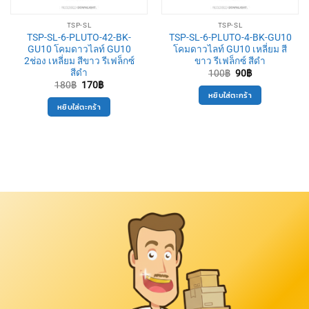
TSP-SL
TSP-SL
TSP-SL-6-PLUTO-42-BK-
TSP-SL-6-PLUTO-4-BK-GU10
GU10 โคมดาวไลท์ GU10
โคมดาวไลท์ GU10 เหลี่ยม สี
2ช่อง เหลี่ยม สีขาว รีเฟล็กซ์
ขาว รีเฟล็กซ์ สีดำ
สีดำ
Original
Current
100
฿
90
฿
price
price
Original
Current
180
฿
170
฿
was:
is:
price
price
หยิบใส่ตะกร้า
100฿.
90฿.
was:
is:
หยิบใส่ตะกร้า
180฿.
170฿.