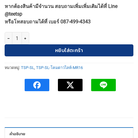
price
price
หากต้องสินค้ามีจำนวน สอบถามเพิ่มเพิ่มเติมได้ที่ Line
was:
is:
@teetsp
170฿.
155฿.
หรือโทสอบถามได้ที่ เบอร์ 087-499-4343
จำนวน TSP-SL-6-SN-508 โคมดาวไลท์ ฝังฝ้า เหลี่ยม MR16 ปรับหน้าได้ สีเ
หยิบใส่ตะกร้า
หมวดหมู่:
TSP-SL
,
TSP-SL-โคมดาวไลท์-MR16
คำอธิบาย