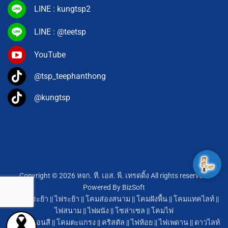
LINE : kungtsp2
LINE : @teetsp
YouTube
@tsp_teephanthong
@kungtsp
Copyright © 2026 หจก. ที. เอส. พี. เทรดดิ้ง All rights reserved.
Powered By
BizSoft
โคมไฟระย้า
||
ไฟระย้า
||
โคมส่องสนาม
||
โคมฝังพื้น
||
โคมแทคไลท์
||
ไฟสนาม
||
ไฟผนัง
||
โซล่าเซล
||
โคมไฟ
หลอดนีออนสี
||
โคมตะแกรง
||
คริสตัล
||
ไฟห้อย
||
ไฟเพดาน
||
ดาวไลท์