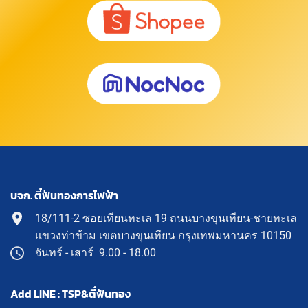
บจก. ตี๋ฟันทองการไฟฟ้า
18/111-2 ซอยเทียนทะเล 19 ถนนบางขุนเทียน-ชายทะเล
แขวงท่าข้าม เขตบางขุนเทียน กรุงเทพมหานคร 10150
จันทร์ - เสาร์ 9.00 - 18.00
Add LINE : TSP&ตี๋ฟันทอง