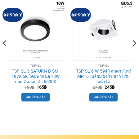
ลดราคา!
ลดราคา!
TSP-SL
TSP-SL
TSP-SL-3-SATURN-B-SM-
TSP-SL-6-W-594 โคมดาวไลท์
18W65K โคมพาแนล 18W
MR16 เหลี่ยม ฝังฝ้า ขาว ปรับ
กลม ติดลอย ดำ 6500K
หน้าได้
Original
Current
Original
Current
180
฿
165
฿
270
฿
245
฿
price
price
price
price
was:
is:
was:
is:
หยิบใส่ตะกร้า
หยิบใส่ตะกร้า
180฿.
165฿.
270฿.
245฿.