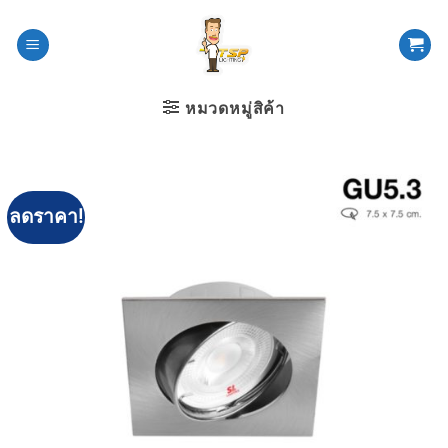
ข้าม
ไป
ยัง
เนื้อหา
หมวดหมู่สิค้า
ลดราคา!