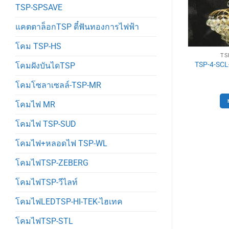
TSP-SPSAVE
แคตตาล็อกTSP ตี๋ฟันทองการไฟฟ้า
โคม TSP-HS
LVOL.11
TSP-SSCLVOL.11
TS
4/5 โคมไฟช่อ
TSP-2-SCL-66116 โคมไฟห้อย
TSP-4-SCL
โคมฝังบันไดTSP
(คริสตัล)
คริสตัล
00
฿
63,000
฿
โคมโซลาเซลล์-TSP-MR
ตะกร้า
หยิบใส่ตะกร้า
โคมไฟ MR
โคมไฟ TSP-SUD
โคมไฟ+หลอดไฟ TSP-WL
โคมไฟTSP-ZEBERG
โคมไฟTSP-วีไลท์
โคมไฟLEDTSP-HI-TEK-ไฮเทค
โคมไฟTSP-STL