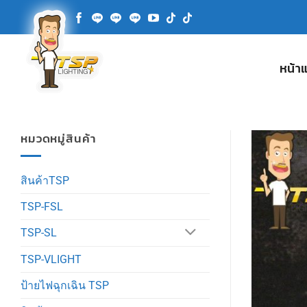
ข้าม
ไป
ยัง
เนื้อหา
หน้า
หมวดหมู่สินค้า
สินค้าTSP
TSP-FSL
TSP-SL
TSP-VLIGHT
ป้ายไฟฉุกเฉิน TSP