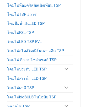
โคมไฟห้อยคริสตัลเชิงเทียน TSP
โคมไฟTSP อิวาชิ
โคมปั้มน้ำมันLED TSP
โคมไฟFSL-TSP
โคมไฟLED TSP EVL
โคมไฟสไตล์โมเดิร์นคลาสสิค TSP
โคมไฟ Solar. โซล่าเซลล์ TSP
โคมไฟประดับ LED TSP
โคมไฟสระน้ำ LED-TSP
โคมไฟฝาชี TSP
โคมไฟbioBULB ไบโอบับ TSP
หลอดไฟ TSP