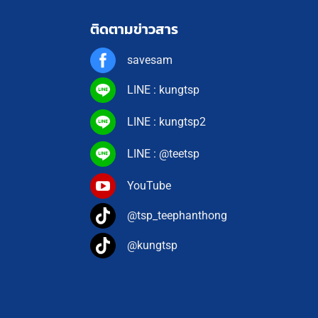
ติดตามข่าวสาร
savesam
LINE : kungtsp
LINE : kungtsp2
LINE : @teetsp
YouTube
@tsp_teephanthong
@kungtsp