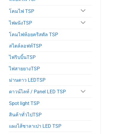
โคมไฟ TSP
ไฟผนังTSP
โคมไฟห้อยคริสตัล TSP
สไตล์ลอฟท์TSP
ไฟริบบิ้นTSP
ไฟสายยางTSP
ม่านดาว LEDTSP
ดาวน์ไลท์ / Panel LED TSP
Spot light TSP
สินค้าทั่วไปTSP
แผงไส้ซาลาเปา LED TSP