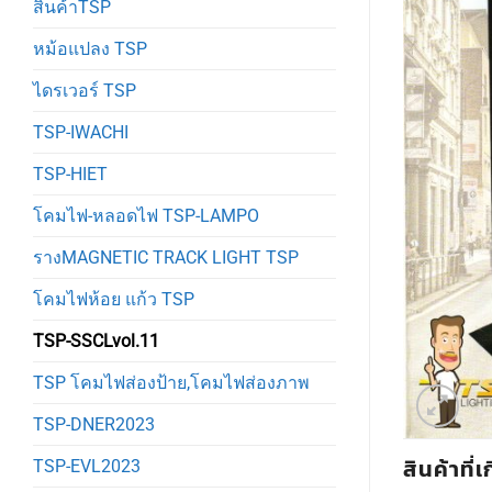
สินค้าTSP
หม้อแปลง TSP
ไดรเวอร์ TSP
TSP-IWACHI
TSP-HIET
โคมไฟ-หลอดไฟ TSP-LAMPO
รางMAGNETIC TRACK LIGHT TSP
โคมไฟห้อย แก้ว TSP
TSP-SSCLvol.11
TSP โคมไฟส่องป้าย,โคมไฟส่องภาพ
TSP-DNER2023
สินค้าที่เ
TSP-EVL2023