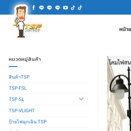
ข้าม
ไป
ยัง
เนื้อหา
หน้า
หมวดหมู่สินค้า
สินค้าTSP
TSP-FSL
TSP-SL
TSP-VLIGHT
ป้ายไฟฉุกเฉิน TSP