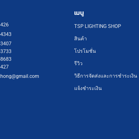
เมนู
4426
TSP LIGHTING SHOP
-4343
สินค้า
-3407
โปรโมชั่น
-3733
-8683
รีวิว
4427
วิธีการจัดส่งและการชำระเงิน
thong@gmail.com
แจ้งชำระเงิน