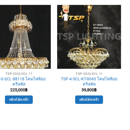
TSP-SSCLVOL.11
TSP-SSCLVOL.11
-0-SCL-88118 โคมไฟห้อย
TSP-4-SCL-KT-8043 โคมไฟห้อย
คริสตัล
คริสตัล
225,000
฿
39,800
฿
หยิบใส่ตะกร้า
หยิบใส่ตะกร้า