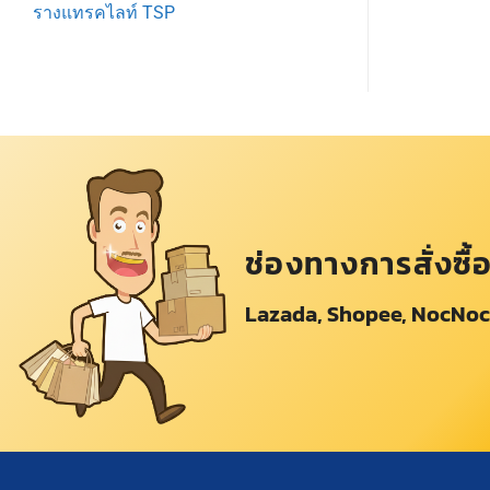
รางแทรคไลท์ TSP
ช่องทางการสั่งซื้
Lazada, Shopee, NocNoc