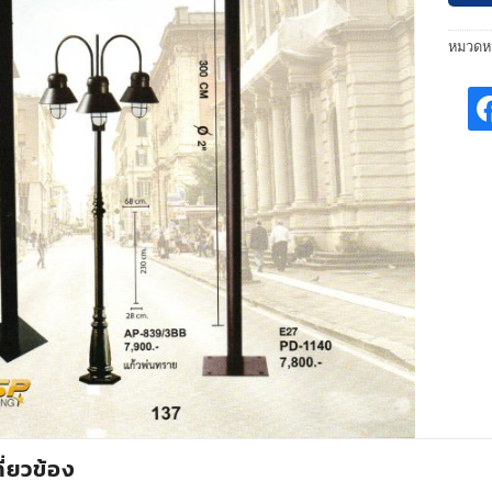
หมวดหม
กี่ยวข้อง