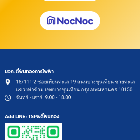
บจก. ตี๋ฟันทองการไฟฟ้า
18/111-2 ซอยเทียนทะเล 19 ถนนบางขุนเทียน-ชายทะเล
แขวงท่าข้าม เขตบางขุนเทียน กรุงเทพมหานคร 10150
จันทร์ - เสาร์ 9.00 - 18.00
Add LINE : TSP&ตี๋ฟันทอง