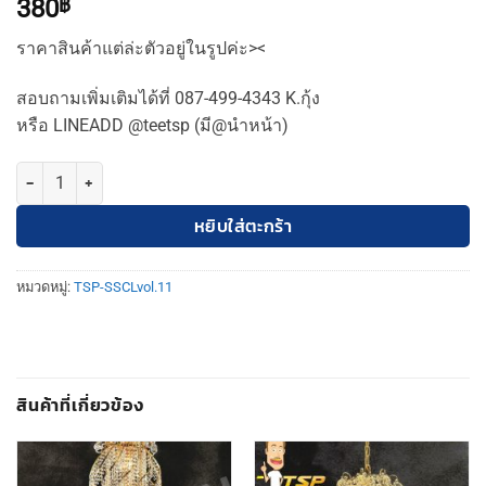
380
฿
ราคาสินค้าแต่ล่ะตัวอยู่ในรูปค่ะ><
สอบถามเพิ่มเติมได้ที่ 087-499-4343 K.กุ้ง
หรือ LINEADD @teetsp (มี@นำหน้า)
จำนวน TSP-SCL โคมผนังภายนอก ชิ้น
หยิบใส่ตะกร้า
หมวดหมู่:
TSP-SSCLvol.11
สินค้าที่เกี่ยวข้อง