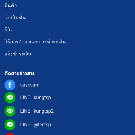
สินค้า
โปรโมชั่น
รีวิว
วิธีการจัดส่งและการชำระเงิน
แจ้งชำระเงิน
ติดตามข่าวสาร
savesam
LINE : kungtsp
LINE : kungtsp2
LINE : @teetsp