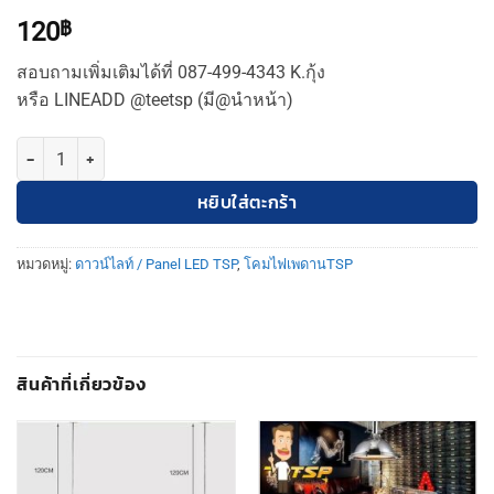
120
฿
สอบถามเพิ่มเติมได้ที่ 087-499-4343 K.กุ้ง
หรือ LINEADD @teetsp (มี@นำหน้า)
จำนวน TSP Lighting | TSP-1084 ดาวไลท์ โคมไฟตกแต่งเพดาน โคมไฟดาว
หยิบใส่ตะกร้า
หมวดหมู่:
ดาวน์ไลท์ / Panel LED TSP
,
โคมไฟเพดานTSP
สินค้าที่เกี่ยวข้อง