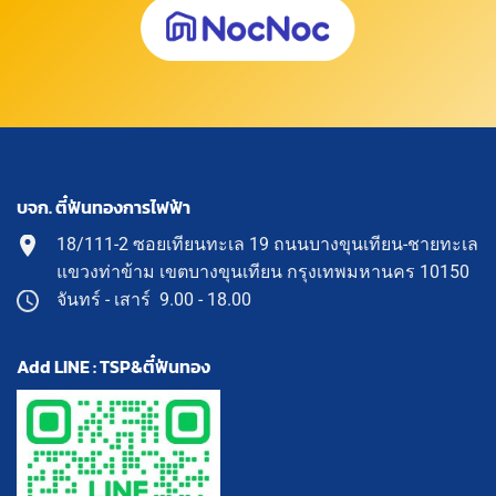
บจก. ตี๋ฟันทองการไฟฟ้า
18/111-2 ซอยเทียนทะเล 19 ถนนบางขุนเทียน-ชายทะเล
แขวงท่าข้าม เขตบางขุนเทียน กรุงเทพมหานคร 10150
จันทร์ - เสาร์ 9.00 - 18.00
Add LINE : TSP&ตี๋ฟันทอง