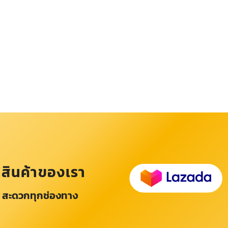
อสินค้าของเรา
 สะดวกทุกช่องทาง