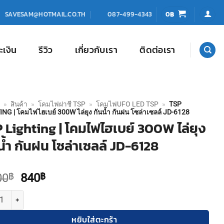
0
฿
SAVESAM@HOTMAIL.CO.TH
087-499-4343
ะเงิน
รีวิว
เกี่ยวกับเรา
ติดต่อเรา
»
สินค้า
»
โคมไฟฝาชี TSP
»
โคมไฟUFO LED TSP
»
TSP
NG | โคมไฟไฮเบย์ 300W ไล่ยุง กันน้ำ กันฝน โซล่าเซลล์ JD-6128
 Lighting | โคมไฟไฮเบย์ 300W ไล่ยุง
น้ำ กันฝน โซล่าเซลล์ JD-6128
Original
Current
00
฿
840
฿
price
price
TSP Lighting | โคมไฟไฮเบย์ 300W ไล่ยุง กันน้ำ กันฝน โซล่าเซลล์ JD-6128
was:
is:
1,200฿.
840฿.
หยิบใส่ตะกร้า