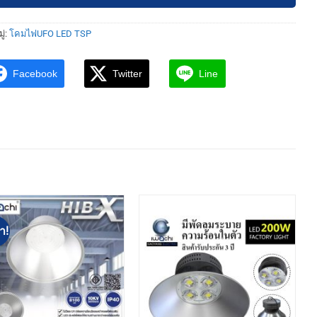
ู่:
โคมไฟUFO LED TSP
Facebook
Twitter
Line
า!