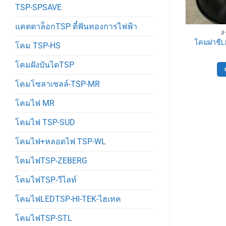
TSP-SPSAVE
แคตตาล็อกTSP ตี๋ฟันทองการไฟฟ้า
่วไปTSP
สินค้าทั่วไปTSP
ส
ุกเฉินปรับ
โคมไฮเบย์ฉุกเฉิน ปรับ
โคมฝาชีL
โคม TSP-HS
้อมรีโมท TSP
ได้3แสง55Wพร้อมรีโมท TSP
0
฿
420
฿
โคมฝังบันไดTSP
ตะกร้า
หยิบใส่ตะกร้า
โคมโซลาเซลล์-TSP-MR
โคมไฟ MR
โคมไฟ TSP-SUD
โคมไฟ+หลอดไฟ TSP-WL
โคมไฟTSP-ZEBERG
โคมไฟTSP-วีไลท์
โคมไฟLEDTSP-HI-TEK-ไฮเทค
โคมไฟTSP-STL