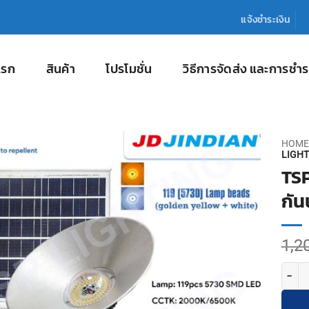
แจ้งชำระเงิน
แรก
สินค้า
โปรโมชั่น
วิธีการจัดส่ง และการชำร
HOME
LIGHTI
TSP
กัน
1,2
จำนวน 