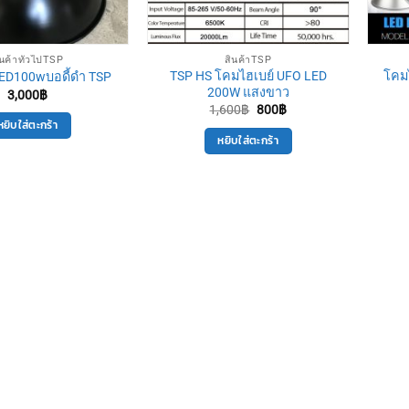
ินค้าทั่วไปTSP
สินค้าTSP
TSP HS โคมไฮเบย์ UFO LED
โคม
ED100wบอดี้ดำ TSP
200W แสงขาว
3,000
฿
Original
Current
1,600
฿
800
฿
price
price
หยิบใส่ตะกร้า
was:
is:
หยิบใส่ตะกร้า
1,600฿.
800฿.