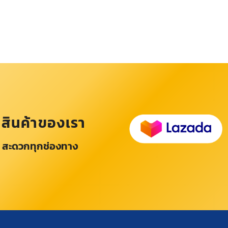
อสินค้าของเรา
 สะดวกทุกช่องทาง