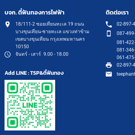
บจก. ตี๋ฟันทองการไฟฟ้า
ติดต่อเรา
18/111-2 ซอยเทียนทะเล 19 ถนน
02-897-
บางขุนเทียน-ชายทะเล แขวงท่าข้าม
087-499
เขตบางขุนเทียน กรุงเทพมหานคร
081-422
10150
081-346
จันทร์ - เสาร์ 9.00 - 18.00
061-475
02-897-
Add LINE : TSP&ตี๋ฟันทอง
teephan