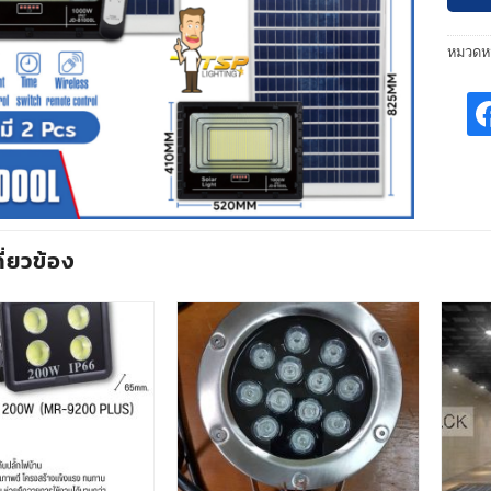
หมวดหม
กี่ยวข้อง