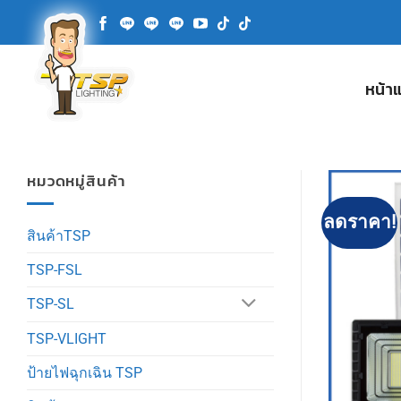
ข้าม
ไป
ยัง
เนื้อหา
หน้า
หมวดหมู่สินค้า
ลดราคา!
สินค้าTSP
TSP-FSL
TSP-SL
TSP-VLIGHT
ป้ายไฟฉุกเฉิน TSP