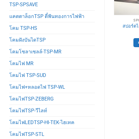
TSP-SPSAVE
แคตตาล็อกTSP ตี๋ฟันทองการไฟฟ้า
GHT TSP
SPOT LIGHT TSP
SP
10wled usb
สปอร์ตไลท์LED TSP-82701
สปอร์ตไ
โคม TSP-HS
0
฿
2,550
฿
โคมฝังบันไดTSP
ตะกร้า
หยิบใส่ตะกร้า
โคมโซลาเซลล์-TSP-MR
โคมไฟ MR
โคมไฟ TSP-SUD
โคมไฟ+หลอดไฟ TSP-WL
โคมไฟTSP-ZEBERG
โคมไฟTSP-วีไลท์
โคมไฟLEDTSP-HI-TEK-ไฮเทค
โคมไฟTSP-STL