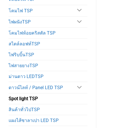
โคมไฟ TSP
ไฟผนังTSP
โคมไฟห้อยคริสตัล TSP
สไตล์ลอฟท์TSP
ไฟริบบิ้นTSP
ไฟสายยางTSP
ม่านดาว LEDTSP
ดาวน์ไลท์ / Panel LED TSP
Spot light TSP
สินค้าทั่วไปTSP
แผงไส้ซาลาเปา LED TSP