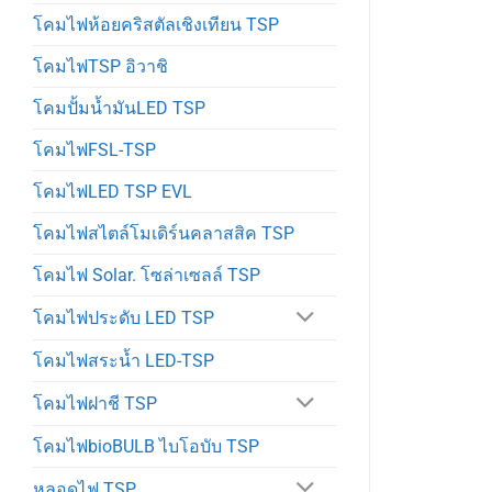
โคมไฟห้อยคริสตัลเชิงเทียน TSP
โคมไฟTSP อิวาชิ
โคมปั้มน้ำมันLED TSP
โคมไฟFSL-TSP
โคมไฟLED TSP EVL
โคมไฟสไตล์โมเดิร์นคลาสสิค TSP
โคมไฟ Solar. โซล่าเซลล์ TSP
โคมไฟประดับ LED TSP
โคมไฟสระน้ำ LED-TSP
โคมไฟฝาชี TSP
โคมไฟbioBULB ไบโอบับ TSP
หลอดไฟ TSP