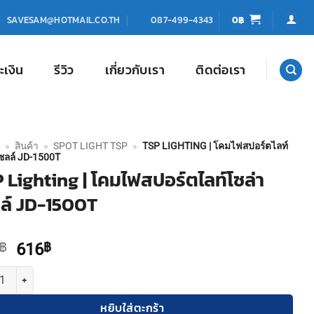
0
฿
SAVESAM@HOTMAIL.CO.TH
087-499-4343
ะเงิน
รีวิว
เกี่ยวกับเรา
ติดต่อเรา
»
สินค้า
»
SPOT LIGHT TSP
»
TSP LIGHTING | โคมไฟสปอร์ตไลท์
ซลล์ JD-1500T
 Lighting | โคมไฟสปอร์ตไลท์โซล่า
ล์ JD-1500T
Original
Current
฿
616
฿
price
price
TSP Lighting | โคมไฟสปอร์ตไลท์โซล่าเซลล์ JD-1500T ชิ้น
was:
is:
880฿.
616฿.
หยิบใส่ตะกร้า