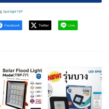
ู่:
Spot light TSP
Facebook
Twitter
Line