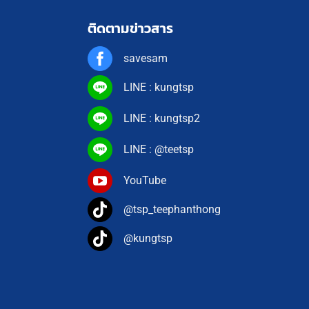
ติดตามข่าวสาร
savesam
LINE : kungtsp
LINE : kungtsp2
LINE : @teetsp
YouTube
@tsp_teephanthong
@kungtsp