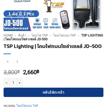
HOME
»
สินค้า
»
โคมไฟ TSP
»
โคมไฟถนน TSP
»
TSP LIGHTING
| โคมไฟถนนโซล่าเซลล์ JD-500
TSP Lighting | โคมไฟถนนโซล่าเซลล์ JD-500
Original
Current
3,800
฿
2,660
฿
price
price
จำนวน TSP Lighting | โคมไฟถนนโซล่าเซลล์ JD-500 ชิ้น
was:
is:
3,800฿.
2,660฿.
หยิบใส่ตะกร้า
หมวดหมู่:
โคมไฟถนน TSP