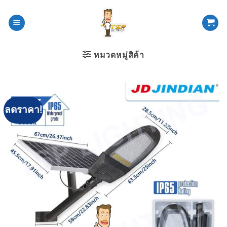
ข้าม
ไป
ยัง
เนื้อหา
หมวดหมู่สิค้า
ลดราคา!