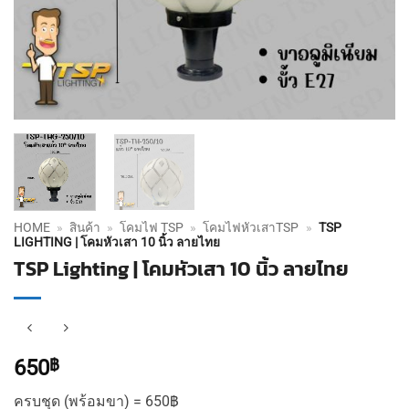
HOME
»
สินค้า
»
โคมไฟ TSP
»
โคมไฟหัวเสาTSP
»
TSP
LIGHTING | โคมหัวเสา 10 นิ้ว ลายไทย
TSP Lighting | โคมหัวเสา 10 นิ้ว ลายไทย
650
฿
ครบชุด (พร้อมขา) = 650฿