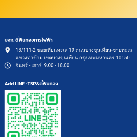
บจก. ตี๋ฟันทองการไฟฟ้า
18/111-2 ซอยเทียนทะเล 19 ถนนบางขุนเทียน-ชายทะเล
แขวงท่าข้าม เขตบางขุนเทียน กรุงเทพมหานคร 10150
จันทร์ - เสาร์ 9.00 - 18.00
Add LINE : TSP&ตี๋ฟันทอง