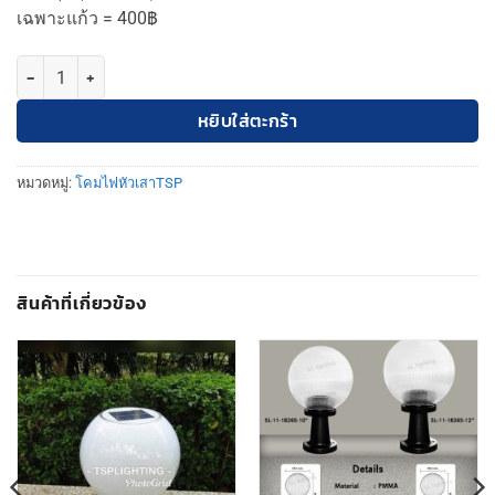
เฉพาะแก้ว = 400฿
จำนวน TSP Lighting | โคมหัวเสา 10 นิ้ว ลายไทย ชิ้น
หยิบใส่ตะกร้า
หมวดหมู่:
โคมไฟหัวเสาTSP
สินค้าที่เกี่ยวข้อง