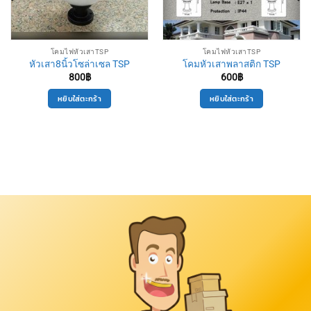
โคมไฟหัวเสาTSP
โคมไฟหัวเสาTSP
หัวเสา8นิ้วโซล่าเซล TSP
โคมหัวเสาพลาสติก TSP
800
฿
600
฿
หยิบใส่ตะกร้า
หยิบใส่ตะกร้า