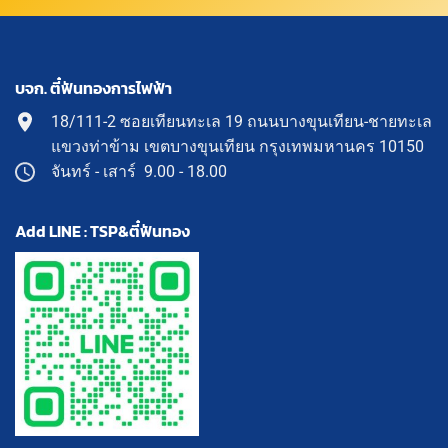
บจก. ตี๋ฟันทองการไฟฟ้า
18/111-2 ซอยเทียนทะเล 19 ถนนบางขุนเทียน-ชายทะเล
แขวงท่าข้าม เขตบางขุนเทียน กรุงเทพมหานคร 10150
จันทร์ - เสาร์ 9.00 - 18.00
Add LINE : TSP&ตี๋ฟันทอง