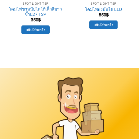
SPOT LIGHT TSP
SPOT LIGHT TSP
โคมไฟขาหนีบไดโก้เล็กสีขาว
โคมไฟฝังบันใด LED
ขั้วE27 TSP
850
฿
350
฿
หยิบใส่ตะกร้า
หยิบใส่ตะกร้า