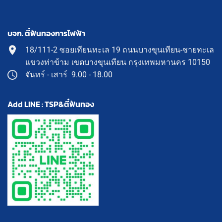
บจก. ตี๋ฟันทองการไฟฟ้า
18/111-2 ซอยเทียนทะเล 19 ถนนบางขุนเทียน-ชายทะเล
แขวงท่าข้าม เขตบางขุนเทียน กรุงเทพมหานคร 10150
จันทร์ - เสาร์ 9.00 - 18.00
Add LINE : TSP&ตี๋ฟันทอง